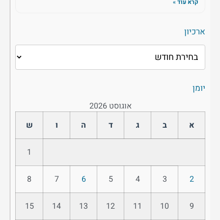
קרא עוד »
ארכיון
יומן
אוגוסט 2026
א
ב
ג
ד
ה
ו
ש
1
8
7
6
5
4
3
2
15
14
13
12
11
10
9