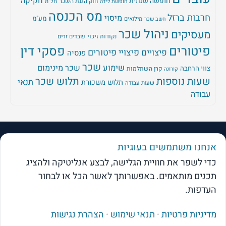
חקיקה
חופשה שנתית
חוק הגנת השכר
חל"ת
חופשת לידה
מס הכנסה
חרבות ברזל
מיסוי
מע"מ
מילואים
חשב שכר
ניהול שכר
מעסיקים
נקודות זיכוי
עובדים זרים
פיטורים
פסקי דין
פיצויים
פיצויי פיטורים
פנסיה
שכר
שימוע
שכר מינימום
צווי הרחבה
קרן השתלמות
קורונה
שעות נוספות
תלוש שכר
תנאי
תלוש משכורת
שעות עבודה
עבודה
HR360AI
אנחנו משתמשים בעוגיות
HR
כדי לשפר את חוויית הגלישה, לבצע אנליטיקה ולהציג
מבית פתרונות אפקטיביים
תכנים מותאמים. באפשרותך לאשר הכל או לבחור
נגב 2, איירפורט סיטי · 03-5395900 · INFO@ESG.CO.IL
העדפות.
תפריט וקישורים
מדיניות פרטיות
·
תנאי שימוש
·
הצהרת נגישות