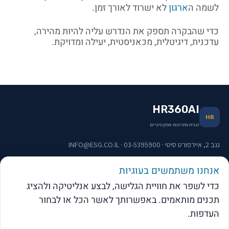
לשמה ה
ארגון
לא ישרוד לאורך זמן.
כדי שהבקרה תספק את הנדרש עליה להיות מהירה,
עדכנית, דיגיטלית, מכאניסטית, יעילה ומדויקת.
HR360AI
HR
מבית פתרונות אפקטיביים
נגב 2, איירפורט סיטי · 03-5395900 · INFO@ESG.CO.IL
אנחנו משתמשים בעוגיות
תפריט וקישורים
כדי לשפר את חוויית הגלישה, לבצע אנליטיקה ולהציג
תכנים מותאמים. באפשרותך לאשר הכל או לבחור
העדפות.