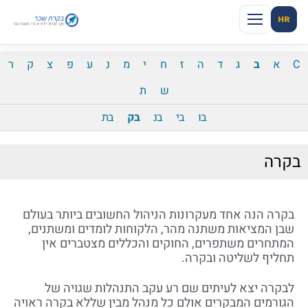
HR
C
א
ב
ג
ד
ה
ז
ח
י
מ
נ
ע
פ
צ
ק
ר
ש
ת
בו
בי
בנ
בק
בת
בקרה
בקרה הנה אחד מעקרונות הניהול החשובים ביותר בעולם
שבן המציאות משתנה מהר, הלקוחות לומדים ומשתנים,
המתחרים משתפרים, החוקים והכללים מצטברים אין
תחליף לשליטה ובקרה.
לבקרה יצא לעיתים שם רע עקב התנהלות שגויה של
הגורמים המבקרים אולם כל מנהל מבין שללא בקרה ראויה