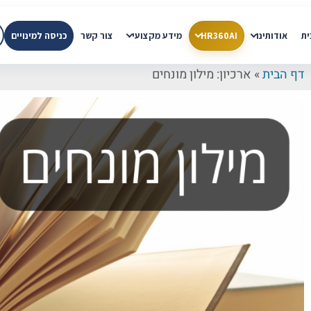
ית
אודותינו
HR360AI
מידע מקצועי
צור קשר
כניסה למינויים
דף הבית
»
ארכיון: מילון מונחים