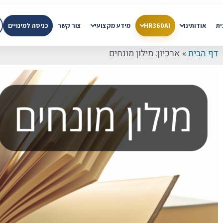
ית
אודותינו
HR360AI
מידע מקצועי
צור קשר
כניסה למינויים
דף הבית
»
ארכיון: מילון מונחים