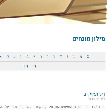
מילון מונחים
C
א
ב
ג
ד
ה
ז
ח
י
מ
נ
ע
פ
צ
די
דמ
דיני תאגידים
מרץ 31, 2019
דיני תאגידים הם חלק מן המשפט האזרחי, העוסקים במעמדם המשפטי של תאגיד