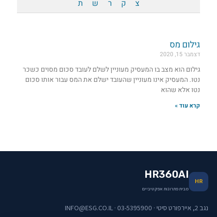
צ
ק
ר
ש
ת
גילום מס
דצמבר 15, 2020
גילום הוא מצב בו המעסיק מעוניין לשלם לעובד סכום מסוים כשכר
נטו. המעסיק אינו מעוניין שהעובד ישלם את המס עבור אותו סכום
נטו אלא שהוא
קרא עוד »
HR360AI
HR
מבית פתרונות אפקטיביים
נגב 2, איירפורט סיטי · 03-5395900 · INFO@ESG.CO.IL