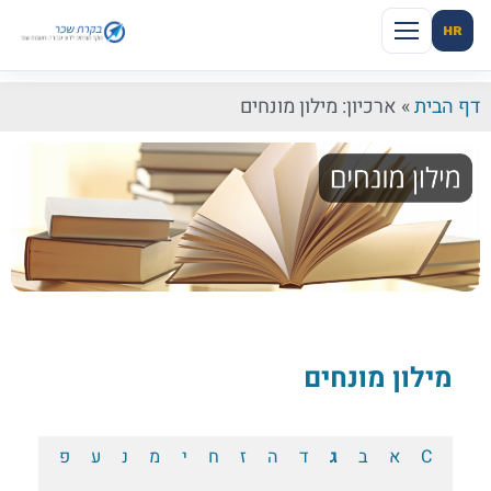
HR
דף הבית
»
ארכיון: מילון מונחים
מילון מונחים
C
א
ב
ג
ד
ה
ז
ח
י
מ
נ
ע
פ