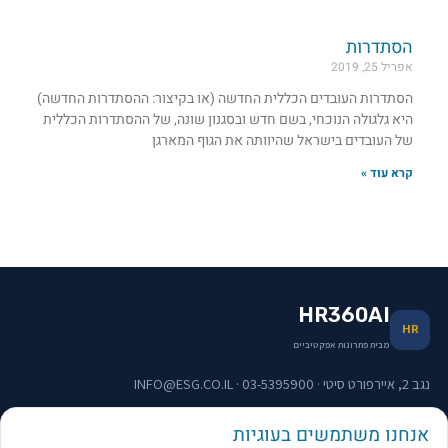
הסתדרות
אפריל 25, 2019
הסתדרות העובדים הכללית החדשה (או בקיצור: ההסתדרות החדשה)
היא גלגולה הנוכחי, בשם חדש ובסגנון שונה, של ההסתדרות הכללית
של העובדים בישראל שהיוותה את הגוף המארגן
קרא עוד »
HR360AI
HR
מבית פתרונות אפקטיביים
נגב 2, איירפורט סיטי · 03-5395900 · INFO@ESG.CO.IL
אנחנו משתמשים בעוגיות
תפריט וקישורים