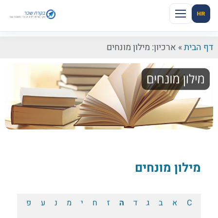
HR
דף הבית
»
ארכיון: מילון מונחים
מילון מונחים
C
א
ב
ג
ד
ה
ז
ח
י
מ
נ
ע
פ