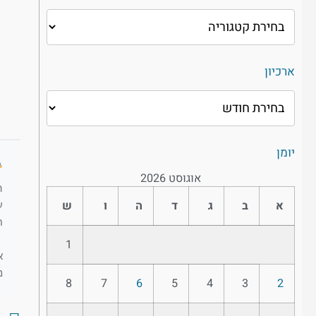
ארכיון
יומן
אוגוסט 2026
ה
א
ב
ג
ד
ה
ו
ש
ע
ח
1
א
מ
8
7
6
5
4
3
2