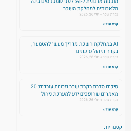
מוכנות ארגונית ל‑AI: לפני שמכניסים בינה
AI במחלקת השכר: כיצד מאמתים תוצאות ומונ
מלאכותית למחלקת השכר
דף הבית » מרכז הטבלאות והמחשבונים » מחשבון ימי חופשה וצבירה AI במחלקת השכר 0מאמר הפתיחה 1מוכנות...
בקרת שכר
יולי 26, 2026
06 אוגוסט 2026
קרא עוד »
AI במחלקת השכר: מדריך מעשי להטמעה,
בקרה וניהול סיכונים
בקרת שכר
יולי 26, 2026
קרא עוד »
סיכום סדרת בקרת שכר וזכויות עובדים: 20
מאמרים שהופכים ידע למערכת ניהול
בקרת שכר
יולי 26, 2026
קרא עוד »
קטגוריות