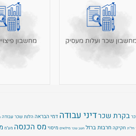
דיני עבודה
בקרת שכר
דמי הבראה
כר
הלנת שכר עבודה
ה
מס הכנסה
מ
חרבות ברזל
מיסוי
חקיקה
מע"מ
חל"ת
מילואים
חשב שכר