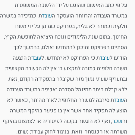
על פי כתב האישום שהוגש על ידי הלשכה המשפטית
במשרד העבודה והרווחה הועסקה ה
עובד
ת כמזכירה במשרה
חלקית וכמורה לאנגלית, בפרויקט שמומן על ידי משרד
החינוך. בתום שנת הלימודים ונוכח היציאה לחופשת הקיץ,
הסתיים הפרויקט ותוכנן להתחדש ואולם, בהמשך לכך
הודיעו ל
עובד
ת כי הפרויקט לא יתחדש. ל
עובד
ת הוצעה
משרה חלופית כמורה למקצוע בו אין לה הכשרה מקצועית
ובתעריף שעתי נמוך מזה שקיבלה בתפקידה הקודם, זאת
ללא קבלת היתר ממינהל הסדרה ואכיפה במשרד העבודה.
ה
עובד
ת סירבה למשרה החלופית לאור מהותה, כאשר לא
הוצע לה תפקיד אחר אשר אין בו פגיעה בהיקף המשרה
וה
שכר
, ואף לא הוגשה בקשה לפיטוריה או לצמצום בהיקף
משרתה או הכנסתה וזאת, בניגוד לחוק עבודת נשים.