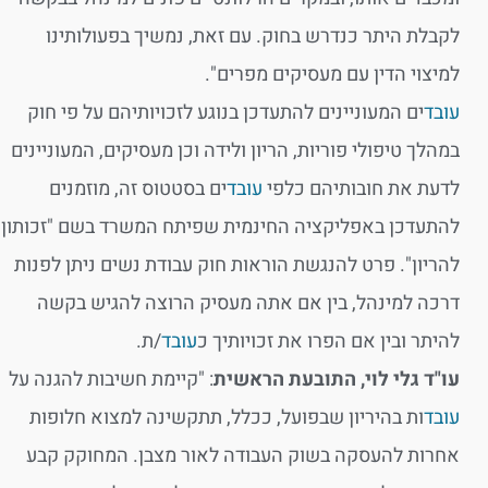
לקבלת היתר כנדרש בחוק. עם זאת, נמשיך בפעולותינו
למיצוי הדין עם מעסיקים מפרים".
עובד
ים המעוניינים להתעדכן בנוגע לזכויותיהם על פי חוק
במהלך טיפולי פוריות, הריון ולידה וכן מעסיקים, המעוניינים
לדעת את חובותיהם כלפי
עובד
ים בסטטוס זה, מוזמנים
להתעדכן באפליקציה החינמית שפיתח המשרד בשם "זכותון
להריון". פרט להנגשת הוראות חוק עבודת נשים ניתן לפנות
דרכה למינהל, בין אם אתה מעסיק הרוצה להגיש בקשה
להיתר ובין אם הפרו את זכויותיך כ
עובד
/ת.
עו"ד גלי לוי, התובעת הראשית
: "קיימת חשיבות להגנה על
עובד
ות בהיריון שבפועל, ככלל, תתקשינה למצוא חלופות
אחרות להעסקה בשוק העבודה לאור מצבן. המחוקק קבע