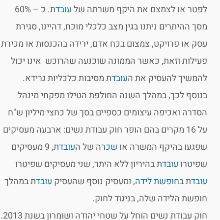
לפטר או לצמצם את היקף משרתה של
עובד
ת. כ – 60%
מסך ההיתרים ניתנו בגין מצב כלכלי מוכח, דהיינו, סגירת
עסק או פרויקט, צמצום בכח אדם, ירידה בהכנסות או מכירת
פעילות וזאת, כאשר הממונה שוכנעה שהרוכש אינו יכול
להמשיך להעסיק את ה
עובד
ת מסיבות כלכליות גרידא.
בנוסף לכך, במהלך השנה החולפת הטילו מפקחי מינהל
הסדרה ואכיפה עיצומים כספיים בסך של כחצי מיליון ש"ח
על 16 מקרים בהם הופר חוק עבודת נשים: ארבעה מעסיקים
שפגעו בהיקף המשרה או
שכר
ה של ה
עובד
ת, 9 מעסיקים
שפיטרו
עובד
ת בהיריון ללא היתר, שני מעסיקים שפיטרו
עובד
ת ב
חופשת לידה
, ומעסיק נוסף שהעסיק
עובד
ת במהלך
חופשת הלידה שלה, בניגוד לחוק.
חוק עבודת נשים הוחל על שטחי יהודה ושומרון בשנת 2013.