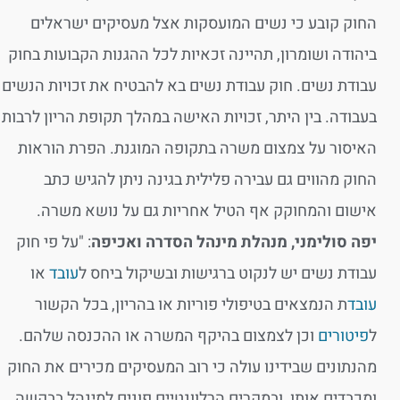
החוק קובע כי נשים המועסקות אצל מעסיקים ישראלים
ביהודה ושומרון, תהיינה זכאיות לכל ההגנות הקבועות בחוק
עבודת נשים. חוק עבודת נשים בא להבטיח את זכויות הנשים
בעבודה. בין היתר, זכויות האישה במהלך תקופת הריון לרבות
האיסור על צמצום משרה בתקופה המוגנת. הפרת הוראות
החוק מהווים גם עבירה פלילית בגינה ניתן להגיש כתב
אישום והמחוקק אף הטיל אחריות גם על נושא משרה.
יפה סולימני, מנהלת מינהל הסדרה ואכיפה
: "על פי חוק
עבודת נשים יש לנקוט ברגישות ובשיקול ביחס ל
עובד
או
עובד
ת הנמצאים בטיפולי פוריות או בהריון, בכל הקשור
ל
פיטורים
וכן לצמצום בהיקף המשרה או ההכנסה שלהם.
מהנתונים שבידינו עולה כי רוב המעסיקים מכירים את החוק
ומכבדים אותו, ובמקרים הרלוונטיים פונים למינהל בבקשה