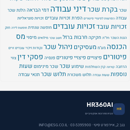
דיני עבודה
בקרת שכר
דמי הבראה
שכר
הלנת שכר
עבודה
הפרת זכויות עובדים
זכויות סוציאליות
הפרשות לפיצויי פיטורים
זכויות עובדים
זכויות עובד
חופשה שנתית
חוק
חופשת לידה
מס
חרבות ברזל
מיסוי
חקיקה
הגנת השכר
חל"ת
מילואים
חשב שכר
הכנסה
ניהול שכר
מעסיקים
מע"מ
נקודות זיכוי
עובדים זרים
פיטורים
פסקי דין
פיצויים
פיצויי פיטורים
פנסיה
צווי
שכר
שעות
שימוע
שכר מינימום
הרחבה
קרן השתלמות
קורונה
נוספות
תלוש שכר
תנאי עבודה
תלוש משכורת
שעות עבודה
HR360AI
HR
מבית פתרונות אפקטיביים
נגב 2, איירפורט סיטי · 03-5395900 · INFO@ESG.CO.IL