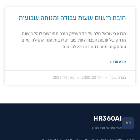
חובת רישום שעות עבודה ומנוחה שבועית
מבוא בישראל חלה על כל מעסיק חובה מפורשת לנהל רישום
מדויק של שעות העבודה של עובדיו, לרבות זמני התחלה, סיום
והפסקות. מטרת החובה היא להבטיח
קרא עוד »
בקרת שכר
יולי 22, 2020
מאי 19, 2025
HR360AI
HR
מבית פתרונות אפקטיביים
נגב 2, איירפורט סיטי · 03-5395900 · INFO@ESG.CO.IL