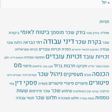
« יול
תגיות
ביטוח לאומי
בודק שכר מוסמך
ביקורת
אפליה
בודק שכר
דיני עבודה
בקרת שכר
דמי הבראה
שכר
הלנת שכר
עבודה
הפרת זכויות עובדים
זכויות סוציאליות
הפרשות לפיצויי פיטורים
זכויות עובדים
זכויות עובד
חופשה שנתית
חוק
חופשת לידה
מס
חרבות ברזל
מיסוי
חקיקה
הגנת השכר
חל"ת
מילואים
חשב שכר
הכנסה
ניהול שכר
מעסיקים
מע"מ
נקודות זיכוי
עובדים זרים
פיטורים
פסקי דין
פיצויים
פיצויי פיטורים
פנסיה
צווי
שכר
שעות
שימוע
שכר מינימום
הרחבה
קרן השתלמות
קורונה
נוספות
תלוש שכר
תנאי עבודה
תלוש משכורת
שעות עבודה