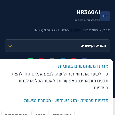
HR360AI
HR
מבית פתרונות אפקטיביים
נגב 2, איירפורט סיטי · 03-5395900 · INFO@ESG.CO.IL
תפריט וקישורים
אנחנו משתמשים בעוגיות
כדי לשפר את חוויית הגלישה, לבצע אנליטיקה ולהציג
תכנים מותאמים. באפשרותך לאשר הכל או לבחור
web-click
בניית אתרי וורדפרס
העדפות.
© 2026 פתרונות אפקטיביים בע"מ · כל הזכויות שמורות
מדיניות פרטיות
·
תנאי שימוש
·
הצהרת נגישות