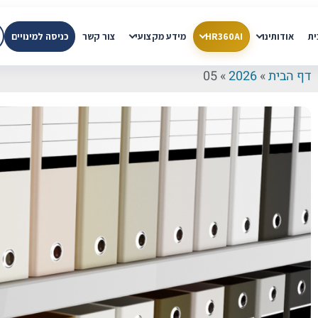
ית
אודותינו
HR360AI
מידע מקצועי
צור קשר
כניסה למינויים
דף הבית
»
2026
»
05