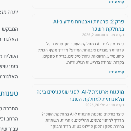
קרא עוד »
יתרה מזא
פרק 2: פרטיות ואבטחת מידע ב-AI
המבקש הד
במחלקת השכר
בקרת שכר
אוגוסט 2, 2026
האלגורית
כיצד משלבים AI במחלקת השכר תוך שמירה על
פרטיות העובדים ואבטחת המידע? מדריך מקיף הכולל
השליח מק
סיווג מידע, הרשאות, ניהול סיכונים, בדיקת ספקים,
בקרות ועמידה בדרישות רגולטוריות.
בזמן שיש
קרא עוד »
האלגורית
מוכנות ארגונית ל‑AI: לפני שמכניסים בינה
טענות
מלאכותית למחלקת השכר
בקרת שכר
יולי 26, 2026
החברה טע
כיצד בודקים מוכנות ארגונית ל-AI במחלקת השכר?
הרחב וכי
מדריך למיפוי נתונים, תהליכים, אחריות, תשתיות,
בחירת ספק ותכנון פיילוט בטוח, מדיד ומבוקר
עבור שיר