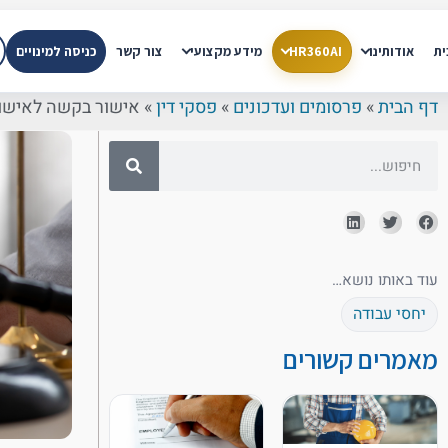
ית
אודותינו
HR360AI
מידע מקצועי
צור קשר
כניסה למינויים
דף הבית
»
פרסומים ועדכונים
»
פסקי דין
»
אישור בקשה לאישור ת
עוד באותו נושא…
יחסי עבודה
מאמרים קשורים