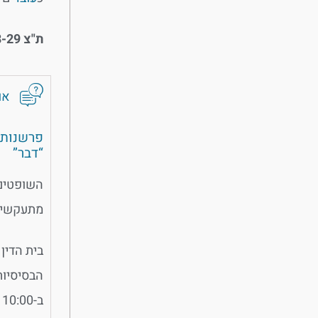
ת
"
צ
35327-08-29
אול
פרשנות 
“דבר”
השופטים 
מתעקשים 
בית הדין
הבסיסיות
ב-10:00 בערעור של וולט על החלטת בית הדין האזורי לעבודה ת”א להכיר בייצוגיות התביעה כנגדה להכרה ביחסי עבודה עם שליחיה.