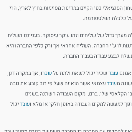
ון הסוציאלי כפי הקיים במדינות מסוימות בחוץ לארץ, הרי
על כלכלת הפלטפורמה.
רך גדול של שליחים וזהו עיקר עיסוקה. בענייננו השליח
תנות לו ע"י החברה. השליח אחראי אך ורק כלפי החברה והיא
נשלח לבצע עבודה בעבור החברה.
 אמנם
עובד
שכיר יכול לשאת ולתת על
שכר
ו, אך במקרה דנן,
שונה מ
עובד
עצמאי אשר הוא זה שעל פי רוב קובע את גובה
מובן הקלאסי שלו. ברם, מקום העבודה השתנה בשנים
ופך למעשה למקום העבודה באופן חלקי או מלא ו
עובד
יכול
ועוד, נקבע כי החברה מפעילה פלטפורמה במודל ה Gig Economy- ואין להסכים עם החברה כי החברה משמשת כגורם מתווך שרק