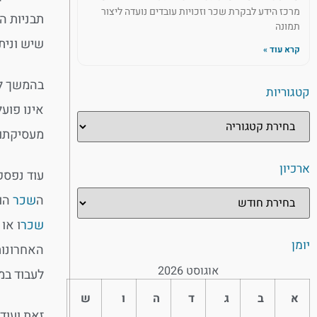
מרכז הידע לבקרת שכר וזכויות עובדים נועדה ליצור
תבניות ה
תמונה
שיש ונית
קרא עוד »
בהמשך לא
קטגוריות
אינו פוע
מעסיקתו.
ארכיון
עוד נפסק
ה
שכר
הוא
שכר
ו או
יומן
האחרונות
אוגוסט 2026
לעבוד במ
א
ב
ג
ד
ה
ו
ש