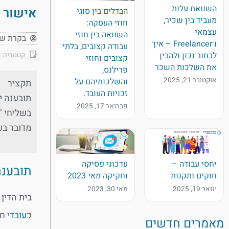
השוואת עלות
אישור ב
הבדלים בין סוגי
מעביד בין שכיר,
חוזי העסקה:
עצמאי
השוואה בין חוזי
בקרת ש
ו־Freelancer – איך
עבודה קצובים, בלתי
לבחור נכון ולהבין
קטגוריה:
קצובים וחוזי
את השלכות השכר
פרילנס,
אוקטובר 21, 2025
והשלכותיהם על
תקציר
זכויות העובד.
תובענה י
פברואר 17, 2025
בשליחי "
מדובר בע
יחסי עבודה –
עדכוני פסיקה
תובענה
חוקים ותקנות
וחקיקה מאי 2023
ינואר 19, 2025
מאי 30, 2023
בית הדין
כ
עובד
י ח
מאמרים חדשים