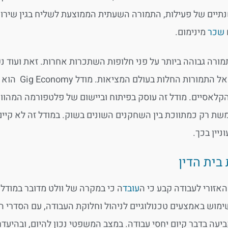
יים של פעילות, התמורה השעתית הממוצעת לשליח בגין שירותיו עומדת על כ-69 ₪, 
שכר
מינימום.
מורה גבוהה ביותר על פני חלופות השתכרות אחרות. זאת ועוד 
הקיימים אל
קלאסיים. מודל זה עוסק בפיתוח וביישום של פלטפורמה המהווה
שת רק כמתווכת בין השחקנים השונים בשוק. במודל זה לא קיים
ניין בכך.
בית הדין
האזורי לעבודה קבע כי ה
עובד
ה כי במקרה של וולט מדובר במודל
מוש באמצעים טכנולוגיים לניהול וחלוקת העבודה, עם הסדרי ה
ביעה בדבר קיום יחסי עבודה. במצב המשפטי נכון להיום, ובהיע