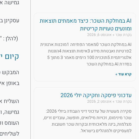
גמישה אי
עסקינן ב
AI במחלקת השכר: כיצד מאמתים תוצאות
ומונעים טעויות קריטיות
בקרת שכר
אוגוסט 6, 2026
(להלן : "
AI במחלקת השכר 0מאמר הפתיחה 1מוכנות ארגונית
2פרטיות ואבטחת מידע 3אימות תוצאות 4הוגנות
קיום י
אלגוריתמית 5תוכנית 100 הימים מאמר 3 מתוך 5
בסדרת AI במחלקת השכר
המבקש טע
קרא עוד »
באופן אי
עדכוני פיסקה וחקיקה יולי 2026
השליח או
בקרת שכר
אוגוסט 2, 2026
גמישה, ו
סקירה מעשית של עדכוני דיני העבודה ביולי 2026:
שכר מינימום, זכויות מילואים, חופשה, עובדים זרים,
העומס וכ
מצלמות, בינה מלאכותית ובקרות שכר חשובות
למעסיקים ולמנהלים בישראל.
לשליחים 