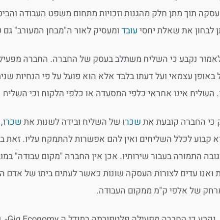
עסקה תוך מתן חלק מהגנות וזכויות מתחום משפט העבודה והביטח
ן לבחון את שאלת יחסי
עובד
ומעסיק לאור ה"מבחן המעורב" גם 
מור נקבע כי השליח משתלב בעסק של החברה. החברה מפעילה מע
ל באופן עצמאי ועל דעתו בלבד אלא הוא פועל על פי הנחיות שני
 השליח אינו אחראי כלפי המסעדה או כלפי הלקוח וכי השליח 
 כי החברה קובעת את
שכר
ו של השליח ובידה לשנות את
שכר
ו,
 קבוע לכלל השליחים ואין להם אפשרות להתמקח עליו. זאת ב
 גובה התמורה בעבור שירותיו. אכן אין החברה "מקום עבודה" ב
 ואנו עדים לצורות העסקה שונות כאשר לעתים ביתו של אדם ה
רחק של אלפי ק"מ ממקום העבודה.
זאת 