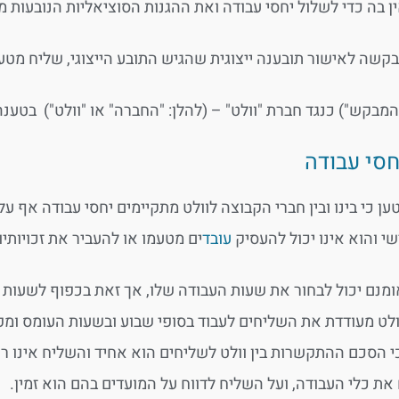
ן בה כדי לשלול יחסי עבודה ואת ההגנות הסוציאליות הנובעות מ
בקשה לאישור תובענה ייצוגית שהגיש התובע הייצוגי, שליח מטע
המבקש") כנגד חברת "וולט" – (להלן: "החברה" או "וולט") בטענה 
חסי עבודה
ן כי בינו ובין חברי הקבוצה לוולט מתקיימים יחסי עבודה אף 
שי והוא אינו יכול להעסיק
עובד
ים מטעמו או להעביר את זכויות
מנם יכול לבחור את שעות העבודה שלו, אך זאת בכפוף לשעות ה
ולט מעודדת את השליחים לעבוד בסופי שבוע ובשעות העומס ומ
י הסכם ההתקשרות בין וולט לשליחים הוא אחיד והשליח אינו רש
את כלי העבודה, ועל השליח לדווח על המועדים בהם הוא זמין.