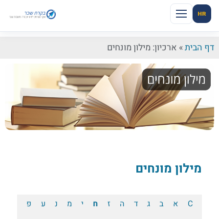
HR
דף הבית
»
ארכיון: מילון מונחים
מילון מונחים
C
א
ב
ג
ד
ה
ז
ח
י
מ
נ
ע
פ