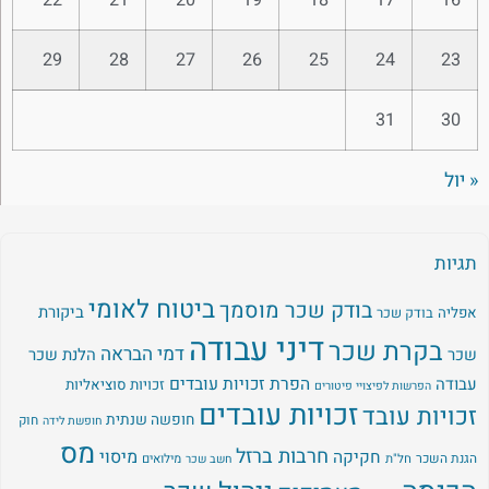
22
21
20
19
18
17
16
29
28
27
26
25
24
23
31
30
« יול
תגיות
ביטוח לאומי
בודק שכר מוסמך
ביקורת
אפליה
בודק שכר
דיני עבודה
בקרת שכר
דמי הבראה
שכר
הלנת שכר
עבודה
הפרת זכויות עובדים
זכויות סוציאליות
הפרשות לפיצויי פיטורים
זכויות עובדים
זכויות עובד
חופשה שנתית
חוק
חופשת לידה
מס
חרבות ברזל
מיסוי
חקיקה
הגנת השכר
חל"ת
מילואים
חשב שכר