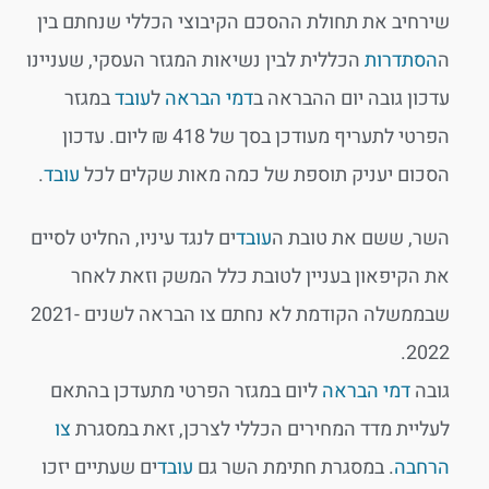
שירחיב את תחולת ההסכם הקיבוצי הכללי שנחתם בין
ה
הסתדרות
הכללית לבין נשיאות המגזר העסקי, שעניינו
עדכון גובה יום ההבראה ב
דמי הבראה
ל
עובד
במגזר
הפרטי לתעריף מעודכן בסך של 418 ₪ ליום. עדכון
הסכום יעניק תוספת של כמה מאות שקלים לכל
עובד
.
השר, ששם את טובת ה
עובד
ים לנגד עיניו, החליט לסיים
את הקיפאון בעניין לטובת כלל המשק וזאת לאחר
שבממשלה הקודמת לא נחתם צו הבראה לשנים 2021-
2022.
גובה
דמי הבראה
ליום במגזר הפרטי מתעדכן בהתאם
לעליית מדד המחירים הכללי לצרכן, זאת במסגרת
צו
הרחבה
. במסגרת חתימת השר גם
עובד
ים שעתיים יזכו