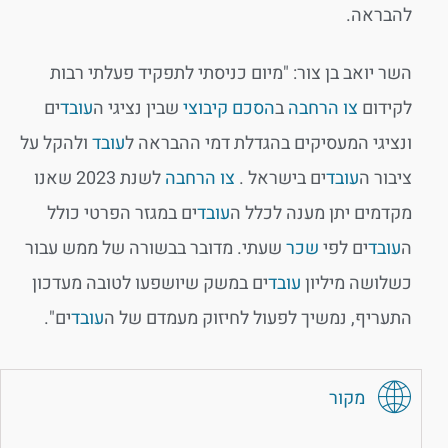
להבראה.
השר יואב בן צור: "מיום כניסתי לתפקיד פעלתי רבות
לקידום
צו הרחבה
ב
הסכם קיבוצי
שבין נציגי ה
עובד
ים
ונציגי המעסיקים בהגדלת דמי ההבראה ל
עובד
ולהקל על
ציבור ה
עובד
ים בישראל .
צו הרחבה
לשנת 2023 שאנו
מקדמים יתן מענה לכלל ה
עובד
ים במגזר הפרטי כולל
ה
עובד
ים לפי
שכר
שעתי. מדובר בבשורה של ממש עבור
כשלושה מיליון
עובד
ים במשק שיושפעו לטובה מעדכון
התעריף, נמשיך לפעול לחיזוק מעמדם של ה
עובד
ים".
מקור