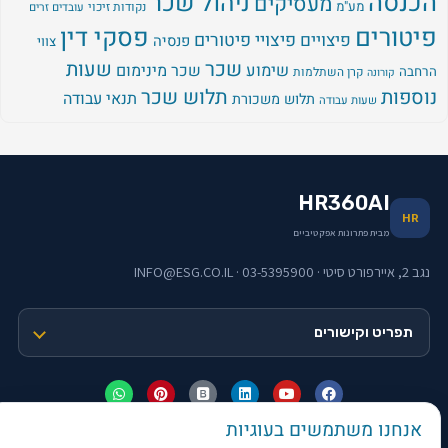
הכנסה
ניהול שכר
מעסיקים
מע"מ
נקודות זיכוי
עובדים זרים
פיטורים
פסקי דין
פיצויים
פיצויי פיטורים
פנסיה
צווי
שכר
שעות
שימוע
שכר מינימום
הרחבה
קרן השתלמות
קורונה
נוספות
תלוש שכר
תנאי עבודה
תלוש משכורת
שעות עבודה
HR360AI
HR
מבית פתרונות אפקטיביים
נגב 2, איירפורט סיטי · 03-5395900 · INFO@ESG.CO.IL
תפריט וקישורים
אנחנו משתמשים בעוגיות