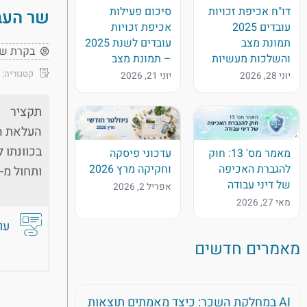
דו"ח אכיפת זכויות
סיכום פעילות
שר העבו
עובדים 2025
אכיפת זכויות
תמונת מצב
עובדים לשנת 2025
בקרת ש
והשלכות מעשיות
– תמונת מצב
קטגוריה:
יוני 28, 2026
יוני 21, 2026
תקציר
מאמר מס' 13: חוק
עדכוני פיסקה
להגברת האכיפה
וחקיקה מרץ 2026
ותחול מ-1.4.2024. שר העבודה, יואב בן צור: ״העלייה הצפויה בשכר המינימום מבורכת ונדרשת. יוקר המחיה עולה […]
של דיני עבודה
אפריל 2, 2026
מאי 27, 2026
עו
מאמרים חדשים
AI במחלקת השכר: כיצד מאמתים תוצאות