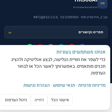
HR
מבית פתרונות אפקטיביים
נגב 2, איירפורט סיטי · 03-5395900 · INFO@ESG.CO.IL
תפריט וקישורים
אנחנו משתמשים בעוגיות
כדי לשפר את חוויית הגלישה, לבצע אנליטיקה ולהציג
תכנים מותאמים. באפשרותך לאשר הכל או לבחור
web-click
בניית אתרי וורדפרס
העדפות.
© 2026 פתרונות אפקטיביים בע"מ · כל הזכויות שמורות
מדיניות פרטיות
·
תנאי שימוש
·
הצהרת נגישות
אישור הכל
דחייה
ניהול העדפות
מנוע ה-AI של בקרת שכר