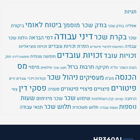
תגיות
ביטוח לאומי
בודק שכר מוסמך
ביקורת
אפליה
בודק שכר
דיני עבודה
בקרת שכר
דמי הבראה
שכר
הלנת שכר
עבודה
הפרת זכויות עובדים
זכויות סוציאליות
הפרשות לפיצויי פיטורים
זכויות עובדים
זכויות עובד
חופשה שנתית
חוק
חופשת לידה
מס
חרבות ברזל
מיסוי
חקיקה
הגנת השכר
חל"ת
מילואים
חשב שכר
הכנסה
ניהול שכר
מעסיקים
מע"מ
נקודות זיכוי
עובדים זרים
פיטורים
פסקי דין
פיצויים
פיצויי פיטורים
פנסיה
צווי
שכר
שעות
שימוע
שכר מינימום
הרחבה
קרן השתלמות
קורונה
נוספות
תלוש שכר
תנאי עבודה
תלוש משכורת
שעות עבודה
HR360AI