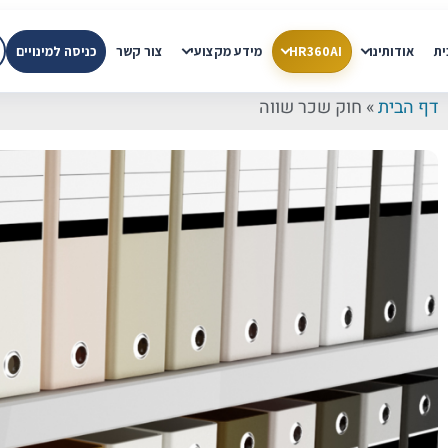
ית
אודותינו
HR360AI
מידע מקצועי
צור קשר
כניסה למינויים
דף הבית
»
חוק שכר שווה