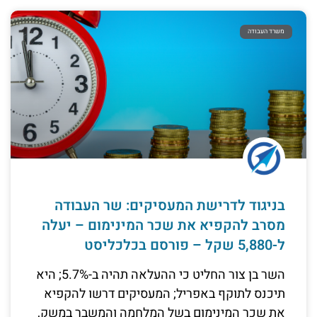
משרד העבודה
בניגוד לדרישת המעסיקים: שר העבודה
מסרב להקפיא את שכר המינימום – יעלה
ל-5,880 שקל – פורסם בכלכליסט
השר בן צור החליט כי ההעלאה תהיה ב-5.7%; היא
תיכנס לתוקף באפריל; המעסיקים דרשו להקפיא
את שכר המינימום בשל המלחמה והמשבר במשק,