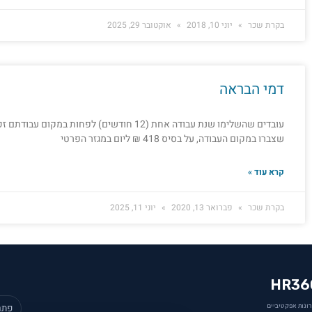
בקרת שכר
יוני 10, 2018
אוקטובר 29, 2025
דמי הבראה
עובדים שהשלימו שנת עבודה אחת (12 חודשים) לפחות
שצברו במקום העבודה, על בסיס 418 ₪ ליום במגזר הפרטי
קרא עוד »
בקרת שכר
פברואר 13, 2020
יוני 11, 2025
HR36
ונות אפקטיביים
פתר