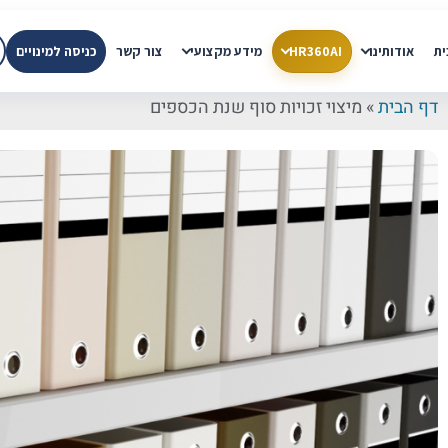
ית
אודותינו
HR360AI
מידע מקצועי
צור קשר
כניסה למינויים
דף הבית
»
מיצוי זכויות סוף שנת הכספים