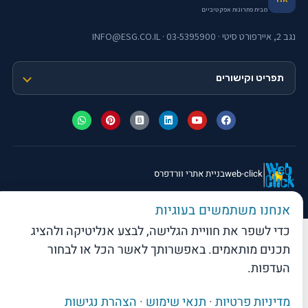
מבית פתרונות אפקטיביים
נגב 2, איירפורט סיטי · 03-5395900 · INFO@ESG.CO.IL
תפריט וקישורים
web-click
בניית אתרי וורדפרס
© 2026 פתרונות אפקטיביים בע"מ · כל הזכויות שמורות
אנחנו משתמשים בעוגיות
כדי לשפר את חוויית הגלישה, לבצע אנליטיקה ולהציג
תכנים מותאמים. באפשרותך לאשר הכל או לבחור
העדפות.
מדיניות פרטיות
·
תנאי שימוש
·
הצהרת נגישות