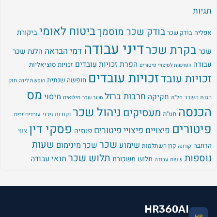
תגיות
ביטוח לאומי
בודק שכר מוסמך
ביקורת
אפליה
בודק שכר
דיני עבודה
בקרת שכר
דמי הבראה
שכר
הלנת שכר
עבודה
הפרת זכויות עובדים
זכויות סוציאליות
הפרשות לפיצויי פיטורים
זכויות עובדים
זכויות עובד
חופשה שנתית
חוק
חופשת לידה
מס
חרבות ברזל
מיסוי
חקיקה
הגנת השכר
חל"ת
מילואים
חשב שכר
הכנסה
ניהול שכר
מעסיקים
מע"מ
נקודות זיכוי
עובדים זרים
פיטורים
פסקי דין
פיצויים
פיצויי פיטורים
פנסיה
צווי
שכר
שעות
שימוע
שכר מינימום
הרחבה
קרן השתלמות
קורונה
נוספות
תלוש שכר
תנאי עבודה
תלוש משכורת
שעות עבודה
HR360AI
HR