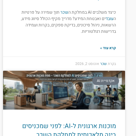
כיצד משלבים AI במחלקת ה
שכר
תוך שמירה על פרטיות
ה
עובד
ים ואבטחת המידע? מדריך מקיף הכולל סיווג מידע,
הרשאות, ניהול סיכונים, בדיקת ספקים, בקרות ועמידה
בדרישות רגולטוריות.
קרא עוד »
בקרת
שכר
אוגוסט 2, 2026
אקדמיית AI
מוכנות ארגונית ל‑AI: לפני שמכניסים
בינה מלאכותית למחלקת השכר