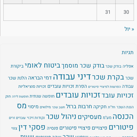
31
30
« יול
תגיות
ביטוח לאומי
בודק שכר מוסמך
ביקורת
אפליה
בודק שכר
דיני עבודה
בקרת שכר
דמי הבראה
שכר
הלנת שכר
עבודה
הפרת זכויות עובדים
זכויות סוציאליות
הפרשות לפיצויי פיטורים
זכויות עובדים
זכויות עובד
חופשה שנתית
חוק
חופשת לידה
מס
חרבות ברזל
מיסוי
חקיקה
הגנת השכר
חל"ת
מילואים
חשב שכר
הכנסה
ניהול שכר
מעסיקים
מע"מ
נקודות זיכוי
עובדים זרים
פיטורים
פסקי דין
פיצויים
פיצויי פיטורים
פנסיה
צווי
שעות