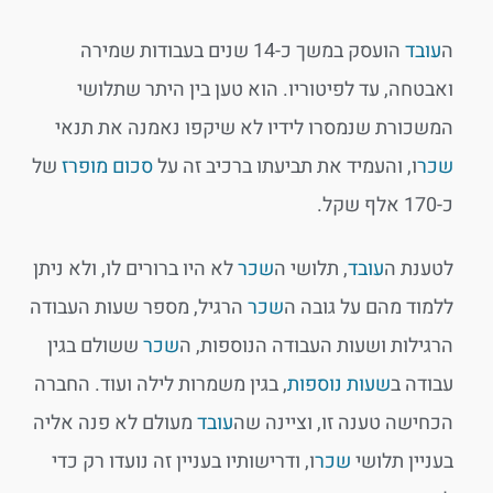
ה
עובד
הועסק במשך כ-14 שנים בעבודות שמירה
ואבטחה, עד לפיטוריו. הוא טען בין היתר שתלושי
המשכורת שנמסרו לידיו לא שיקפו נאמנה את תנאי
שכר
ו, והעמיד את תביעתו ברכיב זה על
סכום מופרז
של
כ-170 אלף שקל.
לטענת ה
עובד
, תלושי ה
שכר
לא היו ברורים לו, ולא ניתן
ללמוד מהם על גובה ה
שכר
הרגיל, מספר שעות העבודה
הרגילות ושעות העבודה הנוספות, ה
שכר
ששולם בגין
עבודה ב
שעות נוספות
, בגין משמרות לילה ועוד. החברה
הכחישה טענה זו, וציינה שה
עובד
מעולם לא פנה אליה
בעניין תלושי
שכר
ו, ודרישותיו בעניין זה נועדו רק כדי