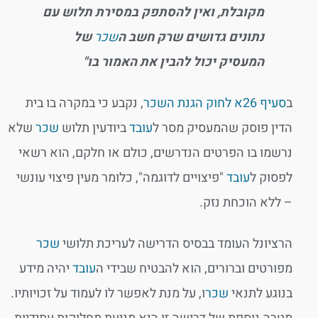
מקובלת, ואין להסתפק במסירת תלוש עם
נתונים גדושים שרק חשב ה
שכר
של
המעסיק יכול להבין את האמור בו"
ב
סעיף 26א לחוק הגנת השכר
, נקבע כי במקרה בו בית
הדין פוסק שהמעסיק מסר ל
עובד
ביודעין תלוש
שכר
שלא
נרשמו בו הפרטים הנדרשים, כולם או חלקם, הוא רשאי
לפסוק ל
עובד
"פיצויים לדוגמה", כלומר מעין פיצוי עונשי
– ללא הוכחת נזק.
הרציונל העומד בבסיס הדרישה לעריכת תלושי
שכר
מפורטים וברורים, הוא להבטיח שבידי ה
עובד
יהיה מידע
בנוגע לתנאי
שכר
ו, על מנת לאפשר לו לעמוד על זכויותיו.