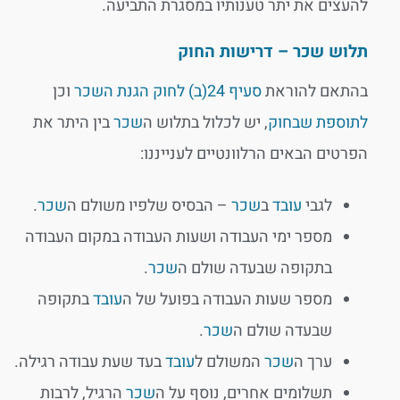
להעצים את יתר טענותיו במסגרת התביעה.
תלוש שכר – דרישות החוק
בהתאם להוראת
סעיף 24(ב) לחוק הגנת השכר
וכן
לתוספת שבחוק
, יש לכלול בתלוש ה
שכר
בין היתר את
הפרטים הבאים הרלוונטיים לענייננו:
לגבי
עובד
ב
שכר
– הבסיס שלפיו משולם ה
שכר
.
מספר ימי העבודה ושעות העבודה במקום העבודה
בתקופה שבעדה שולם ה
שכר
.
מספר שעות העבודה בפועל של ה
עובד
בתקופה
שבעדה שולם ה
שכר
.
ערך ה
שכר
המשולם ל
עובד
בעד שעת עבודה רגילה.
תשלומים אחרים, נוסף על ה
שכר
הרגיל, לרבות