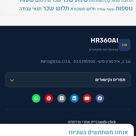
שכר
שימוע
שכר מינימום
הרחבה
קרן השתלמות
קורונה
נוספות
תלוש שכר
תנאי עבודה
תלוש משכורת
שעות עבודה
HR360AI
HR
מבית פתרונות אפקטיביים
נגב 2, איירפורט סיטי · 03-5395900 · INFO@ESG.CO.IL
תפריט וקישורים
web-click
בניית אתרי וורדפרס
אנחנו משתמשים בעוגיות
© 2026 פתרונות אפקטיביים בע"מ · כל הזכויות שמורות