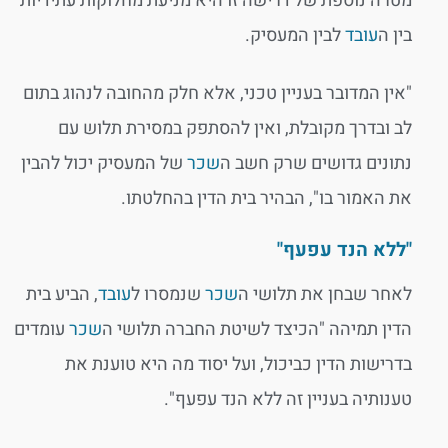
מטרה נוספת של דרישה זו היא מניעת מחלוקות עתידיות
בין ה
עובד
לבין המעסיק.
"אין המדובר בעניין טכני, אלא חלק מהחובה לנהוג בתום
לב ובדרך מקובלת, ואין להסתפק במסירת תלוש עם
נתונים גדושים שרק חשב ה
שכר
של המעסיק יכול להבין
את האמור בו", הבהיר בית הדין בהחלטתו.
"ללא הנד עפעף"
לאחר שבחן את תלושי ה
שכר
שנמסרו ל
עובד
, הביע בית
הדין תמיהה "הכיצד לשיטת החברה תלושי ה
שכר
עומדים
בדרישות הדין כביכול, ועל יסוד מה היא טוענת את
טענותיה בעניין זה ללא הנד עפעף".