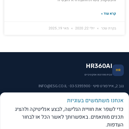
קרא עוד »
בקרת שכר
יולי 22, 2020
מאי 19, 2025
HR360AI
HR
מבית פתרונות אפקטיביים
נגב 2, איירפורט סיטי · 03-5395900 · INFO@ESG.CO.IL
אנחנו משתמשים בעוגיות
תפריט וקישורים
כדי לשפר את חוויית הגלישה, לבצע אנליטיקה ולהציג
תכנים מותאמים. באפשרותך לאשר הכל או לבחור
העדפות.