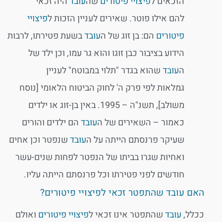
הזכאים ל
פיצויי פיטורים
שה
עובד
היה זכאי
להם אילו פוטר. שאירים לעניין הזכות ל
פיצויי
פיטורים
הם: בן זוג של ה
עובד
בשעת פטירתו, לרבות
הידוע בציבור כבן זוגו והוא גר עמו, וכן ילד של
ה
עובד
שהוא בגדר "תלוי במבוטח" לעניין
גמלאות לפי פרק ה' לחוק הביטוח הלאומי​ [נוסח
משולב], תשנ"ה – 1995. באין בן-זוג או ילדים
כאמור – השאירים של ה
עובד
הם ילדים והורים
שעיקר פרנסתם הייתה על ה
עובד
שנפטר וכן אחים
ואחיות שגרו בביתו של הנפטר לפחות שנים-עשר
חודשים לפני פטירתו וכל פרנסתם הייתה עליו. ​
האם עובד שהתפטר זכאי לפיצויי פיטורים?
​ככלל,
עובד
שהתפטר אינו זכאי ל
פיצויי פיטורים
ואולם