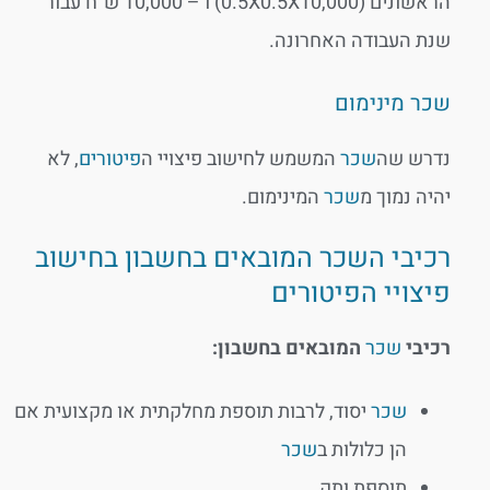
הראשונים (0.5X0.5X10,000) ו – 10,000 ש"ח עבור
שנת העבודה האחרונה.
שכר מינימום
נדרש שה
שכר
המשמש לחישוב פיצויי ה
פיטורים
, לא
יהיה נמוך מ
שכר
המינימום.
רכיבי השכר המובאים בחשבון בחישוב
פיצויי הפיטורים
רכיבי
שכר
המובאים בחשבון:
שכר
יסוד, לרבות תוספת מחלקתית או מקצועית אם
הן כלולות ב
שכר
תוספת ותק