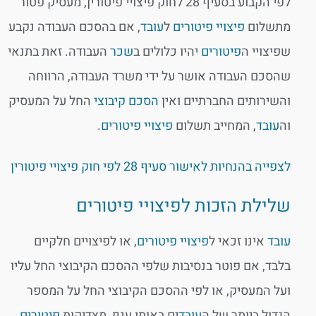
לפי הקבוע בסעיף 28 לחוק פיצויי פיטורין, מעסיק פטור
מתשלום
פיצויי פיטורים
ל
עובד
, אם בהסכם העבודה נקבע
שפיצויי ה
פיטורים
יהיו כלולים ב
שכר
העבודה. זאת בתנאי
שהסכם העבודה אושר על ידי משרד העבודה, הרווחה
והשירותים החברתיים ואין
הסכם קיבוצי
החל על המעסיק
וה
עובד
, המחייב תשלום
פיצויי פיטורים
.
לצ​פייה בהנחיות לאישור סעיף 28 לפי חוק פיצויי פיטורין​​
שלילת הזכות לפיצויי פיטורים
עובד
אינו זכאי ל
פיצויי פיטורים
, או לפיצויים חלקיים
בלבד, אם פוטר בנסיבות שלפי ההסכם הקיבוצי החל עליו
ועל המעסיק, או לפי ההסכם הקיבוצי החל על המספר
הגדול ביותר של ה
עובד
ים באותו ענף, מצדיקות
פיטורים