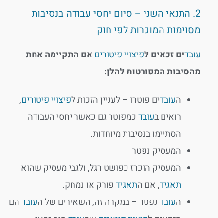
2. התנאי השני – סיום יחסי עבודה בנסיבות
מסוימות המוכרות לפי חוק
עובד
ים זכאים ל
פיצויי פיטורים
אם התקיימה אחת
מהסיבות המפורטות להלן:
ה
עובד
ים פוטרו – לעניין הזכות ל
פיצויי פיטורים
,
רואים ב
עובד
כמפוטר גם כאשר יחסי העבודה
הסתיימו בנסיבות מיוחדות.
המעסיק נפטר
המעסיק הוכרז כפושט רגל, ולגבי מעסיק שהוא
תאגיד
, אם ה
תאגיד
פורק או נמחק.
ה
עובד
נפטר – במקרה זה, השאירים של ה
עובד
הם