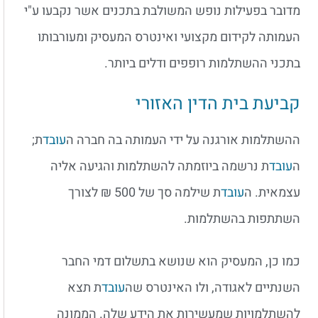
מדובר בפעילות נופש המשולבת בתכנים אשר נקבעו ע"י
העמותה לקידום מקצועי ואינטרס המעסיק ומעורבותו
בתכני ההשתלמות רופפים ודלים ביותר.
קביעת בית הדין האזורי
ההשתלמות אורגנה על ידי העמותה בה חברה ה
עובד
ת;
ה
עובד
ת נרשמה ביוזמתה להשתלמות והגיעה אליה
עצמאית. ה
עובד
ת שילמה סך של 500 ₪ לצורך
השתתפות בהשתלמות.
כמו כן, המעסיק הוא שנושא בתשלום דמי החבר
השנתיים לאגודה, ולו האינטרס שה
עובד
ת תצא
להשתלמויות שמעשירות את הידע שלה. הממונה