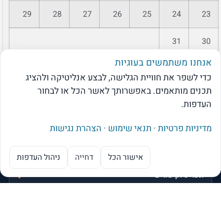
29
28
27
26
25
24
23
31
30
אנחנו משתמשים בעוגיות
« יול
כדי לשפר את חוויית הגלישה, לבצע אנליטיקה ולהציג
תכנים מותאמים. באפשרותך לאשר הכל או לבחור
העדפות.
HR360AI
HR
מדיניות פרטיות
·
תנאי שימוש
·
הצהרת נגישות
מבית פתרונות אפקטיביים
נגב 2, איירפורט סיטי · 03-5395900 · INFO@ESG.CO.IL
אישור הכל
דחייה
ניהול העדפות
מנוע ה-AI של בקרת שכר
תפריט וקישורים