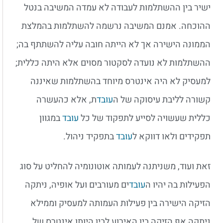
ישיר בין ההשתלמות לעבודה לא עמדה המשיבה בנטל
ההוכחה. אמנם המשיבה נרשמה להשתלמות בהמלצת
הממונה הישירה אך לא הייתה חובה עליה להשתתף בה;
ההשתלמות לא נועדה לסקטור מסוים אלא היתה כללית;
למעסיק לא היה אינטרס מיוחד בהשתלמות שאיננה
קשורה לליבת עיסוקה של ה
עובד
ת, אלא כהעשרה
כללית שעשויה לסייע לתפקוד של כל
עובד
במגוון
תפקידים ולאו דווקא ל
עובד
בתפקיד ניהול.
זאת ועוד, משניתנה לעמותה אוטונומיה להחליט על סוג
הפעילות בה יהיו ה
עובד
ים מעורבים ועל אופיה, ניתקה
הזיקה הישירה בין פעילות העמותה למעסיק וממילא
ניתקה אף הזיקה בין האירוע לבין היותו אינטרס של