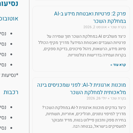
נסיעות
פרק 2: פרטיות ואבטחת מידע ב-AI
אוטובוס
במחלקת השכר
בקרת שכר
אוגוסט 2, 2026
נסיע
כיצד משלבים AI במחלקת השכר תוך שמירה על
פרטיות העובדים ואבטחת המידע? מדריך מקיף הכולל
נסיעה
סיווג מידע, הרשאות, ניהול סיכונים, בדיקת ספקים,
נסיעה
בקרות ועמידה בדרישות רגולטוריות.
נסיעה 
קרא עוד »
*נסיעות 
מוכנות ארגונית ל‑AI: לפני שמכניסים בינה
רכבות
מלאכותית למחלקת השכר
בקרת שכר
יולי 26, 2026
נסיע
כיצד בודקים מוכנות ארגונית ל-AI במחלקת השכר?
מדריך למיפוי נתונים, תהליכים, אחריות, תשתיות,
נסיעה 
בחירת ספק ותכנון פיילוט בטוח, מדיד ומבוקר
למעסיקים בישראל, בבטחה רבה.
נסיעה 