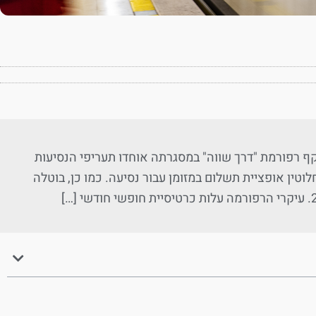
דרך שווה" בתחילת החודש (1.8.2022) נכנסה לתוקף רפורמת "דרך שווה" במסגרתה אוחדו תעריפי הנסיעות
טין אופציית תשלום במזומן עבור נסיעה. כמו כן, בוטלה