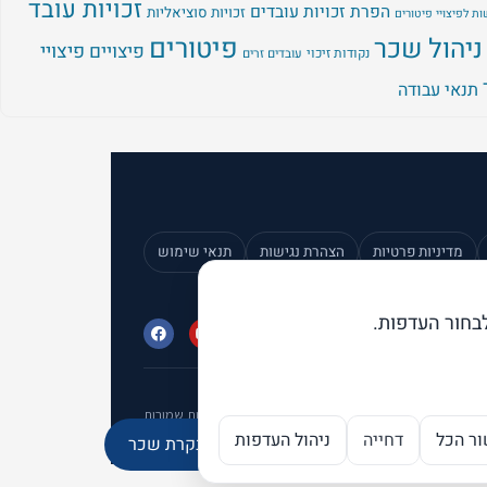
זכויות עובד
הפרת זכויות עובדים
זכויות סוציאליות
ת לפיצויי פיטורים
ניהול שכר
פיטורים
פיצויים
פיצויי
נקודות זיכוי
עובדים זרים
תנאי עבודה
מדיניות פרטיות
הצהרת נגישות
תנאי שימוש
בחור העדפות.
© 2026 פתרונות אפקטיביים בע"מ · כל הזכויות שמורות
ר הכל
דחייה
ניהול העדפות
מנוע ה-AI של בקרת שכר