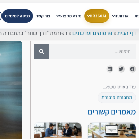
ית
אודותינו
HR360AI
מידע מקצועי
צור קשר
כניסה למינויים
דף הבית
»
פרסומים ועדכונים
»
רפורמת "דרך שווה" בתחבורה ה
עוד באותו נושא…
תחבורה ציבורת
מאמרים קשורים