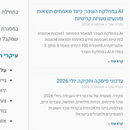
AI במחלקת השכר: כיצד מאמתים תוצאות
בתחילת החודש (1.8.2022) נכנסה לתוקף רפורמת "דרך שווה
ומונעים טעויות קריטיות
בקרת שכר
אוגוסט 6, 2026
במסגרת ה
AI במחלקת השכר 0מאמר הפתיחה 1מוכנות ארגונית
שמקבל כיו
2פרטיות ואבטחת מידע 3אימות תוצאות 4הוגנות
אלגוריתמית 5תוכנית 100 הימים מאמר 3 מתוך 5
בסדרת AI במחלקת השכר
עיקרי ה
קרא עוד »
עלות 
עדכוני פיסקה וחקיקה יולי 2026
בקרת שכר
אוגוסט 2, 2026
ירו
סקירה מעשית של עדכוני דיני העבודה ביולי 2026:
שכר מינימום, זכויות מילואים, חופשה, עובדים זרים,
מצלמות, בינה מלאכותית ובקרות שכר חשובות
בוד
למעסיקים ולמנהלים בישראל.
אזרחים ו
קרא עוד »