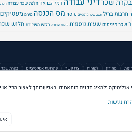
דיני עבודה
בקרת שכר
דמי הבראה
הלנת שכר עבודה
הפרשו
מס הכנסה
מעסיקים
חרבות ברזל
מיסוי
ה
מע"מ
מילואים
חשב שכר
שעות נוספות
תלוש שכר
שכר מינימום
תלוש משכורת
שעות עבודה
ונות
מחירון
לקוחות
צרו קשר
פתרונות אפקטיביים
בקרת שכר
ע אנליטיקה ולהציג תכנים מותאמים. באפשרותך לאשר הכל או ל
רת נגישות
אישו