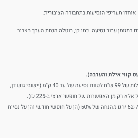
 במזומן עבור נסיעה. כמו כן, בוטלה הנחת הערך הצבור
ביישובי הפריפריה תינתן האפשרות לרכוש כרטיס חופשי חודשי בעלות של 99 ש"ח לטווח נסיעה של עד 40 ק"מ (יישובי גוש דן,
לא רק מן האפשרות של חופשי ארצי ב-225 ₪).
צעירים בגילאי 5-18, גמלאים, בעלי מוגבלויות ואזרחים ותיקים בני 62-74 יהנו מהנחה של 50% (הן על חופשי חודשי והן על נסיות