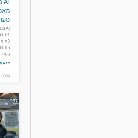
AI
מאמת
טעוי
AI במחלקת ה
בסדרת AI במחל
קרא עו
בקרת
ש
אקדמיי