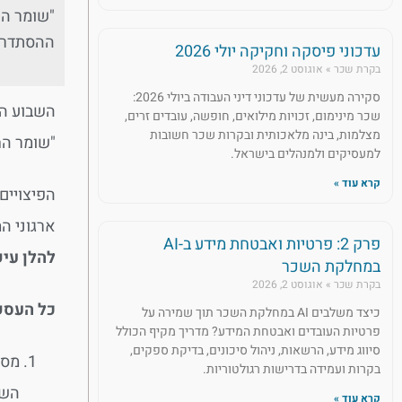
ההסתדרות
עדכוני פיסקה וחקיקה יולי 2026
בקרת שכר
אוגוסט 2, 2026
סקירה מעשית של עדכוני דיני העבודה ביולי 2026:
השבוע הג
שכר מינימום, זכויות מילואים, חופשה, עובדים זרים,
מצלמות, בינה מלאכותית ובקרות שכר חשובות
"שומר הח
למעסיקים ולמנהלים בישראל.
קרא עוד »
הפיצויים, עד 40 קילומטר לפי מתווה צוק איתן ובין 40-80 ק"מ, לפי מתווה 
ארגוני ה
פרק 2: פרטיות ואבטחת מידע ב-AI
להלן עיק
במחלקת השכר
בקרת שכר
אוגוסט 2, 2026
כל העסקים בטווח של עד 40 ק"מ מרצוע
כיצד משלבים AI במחלקת השכר תוך שמירה על
פרטיות העובדים ואבטחת המידע? מדריך מקיף הכולל
סיווג מידע, הרשאות, ניהול סיכונים, בדיקת ספקים,
מסל
בקרות ועמידה בדרישות רגולטוריות.
קרא עוד »