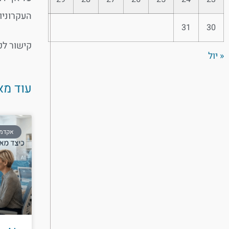
העקרוניו
31
30
קישור לפ
« יול
עוד מא
אקדמיי