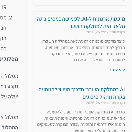
2019, והפיצויים לא י
מסל
מוכנות ארגונית ל‑AI: לפני שמכניסים בינה
מלאכותית למחלקת השכר
הבי
בקרת שכר
יולי 26, 2026
כיצד בודקים מוכנות ארגונית ל-AI במחלקת השכר?
מדריך למיפוי נתונים, תהליכים, אחריות, תשתיות,
בהנ
בחירת ספק ותכנון פיילוט בטוח, מדיד ומבוקר
מסלולים
למעסיקים בישראל, בבטחה רבה.
קרא עוד »
מסלול הו
נקבע במט
AI במחלקת השכר: מדריך מעשי להטמעה,
יעלה על 1 מיליון שקלים.
בקרה וניהול סיכונים
בקרת שכר
יולי 26, 2026
סדרת AI במחלקת השכר: מדריך מעשי להטמעה
אחראית, מוכנות ארגונית, פרטיות, אימות תוצאות,
הוגנות אלגוריתמית ותוכנית עבודה מבוקרת למעסיקים
המסלול ה
בישראל, ולמנהלי משאבי אנוש.