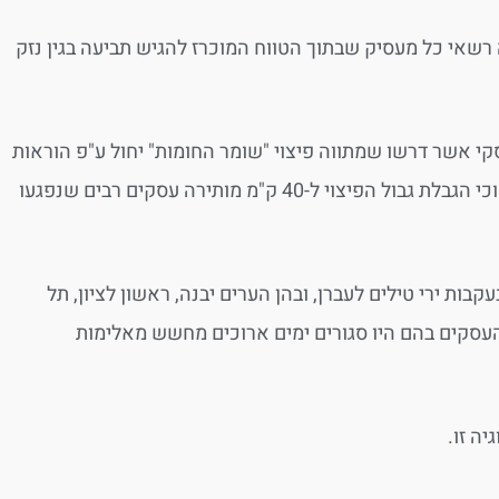
רשאי כל מעסיק שבתוך הטווח המוכרז להגיש תביעה בגין נזק
י אשר דרשו שמתווה פיצוי "שומר החומות" יחול ע"פ הוראות
פיקוד העורף ולא על בסיס טווח גיאוגרפי. לטענתם, המתווה יוצר "קיפוח" וכי הגבלת גבול הפיצוי ל-40 ק"מ מותירה עסקים רבים שנפגעו
ות ירי טילים לעברן, ובהן הערים יבנה, ראשון לציון, תל
שהעסקים בהם היו סגורים ימים ארוכים מחשש מאלימות
יה זו.