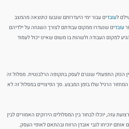
לם ל
עובד
ים עבור ימי היעדרותם שנבעו כתוצאה מהמצב
ור
עובד
ים שנעדרו ממקום עבודתם לצורך השגחה על ילדיהם
מנע ממנו להגיע למקום העבודה ולשהות בו משום שאינו יכול לעמוד
ין הנזק התפעולי שנגרם לעסק בתקופה הרלבנטית. מסלול זה
מחזור הרגיל שלו בזמן המבצע. סך הפיצויים במסלול זה לא
ים בתחום יישובי ספר שבטווח של 7-0 ק"מ מגבול רצועת עזה, יוכלו לבחור בין המסלולים הירוקים האמורים לבין
 אותם יוכיחו לגבי אובדן הרווח ובהתאם לאופי העסק.