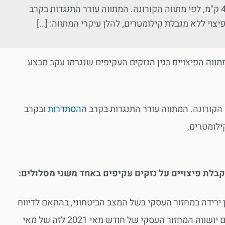
"שומר החומות". הפיצויים, עד 40 קילומטר לפי מתווה צוק איתן ובין 40-80 ק"מ, לפי מתווה הקורונה. המתווה עורר התנגדות בקרב
וי ללא מגבלת קילומטרים, להלן עיקרי המתווה: […]
וה הפיצויים בגין הנזקים העקיפים שנגרמו עקב מבצע
הסתדרות
ובקרב
ילומטרים,
 ירידה במחזור העסקי בשל המצב הביטחוני, בהתאם לדיווח
השוטף של העוסק למע"מ (חד-חודשי או דו-חודשי). במסלול מחזורים יושווה המחזור העסקי של חודש מאי 2021 לזה של מאי