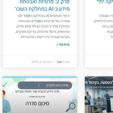
קה יולי
פרק 2: פרטיות ואבטחת
מידע ב-AI במחלקת השכר
י העבודה
כיצד משלבים AI במחלקת ה
שכר
תוך
ויות מילואים,
שמירה על פרטיות ה
עובד
ים ואבטחת
ת, בינה
המידע? מדריך מקיף הכולל סיווג מידע,
בות
הרשאות, ניהול סיכונים, בדיקת ספקים,
.
בקרות ועמידה בדרישות רגולטוריות.
קרא עוד »
בקרת
שכר
אוגוסט 2, 2026
מרכז הידע לבקרת
שכר
ו
זכויות עובדים