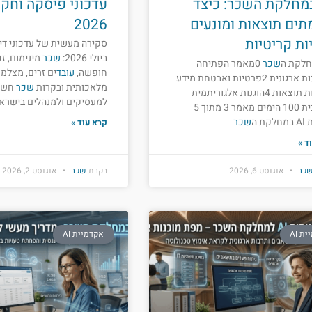
 במחלקת השכר: כיצד
עדכוני פיסקה וחקי
ים תוצאות ומונעים
2026
ות קריטיות
סקירה מעשית של עדכוני דינ
ביולי 2026:
שכר
מינימום, זכ
שכר
0מאמר הפתיחה
חופשה,
עובד
ים זרים, מצלמו
1מוכנות ארגונית 2פרטיות ואבטחת מידע
מלאכותית ובקרות
שכר
חשו
3אימות תוצאות 4הוגנות אלגוריתמית
למעסיקים ולמנהלים בישראל
5תוכנית 100 הימים מאמר 3 מתוך 5
קת ה
שכר
קרא עוד »
ד »
כר
אוגוסט 6, 2026
בקרת
שכר
אוגוסט 2, 2026
ת AI
אקדמיית AI