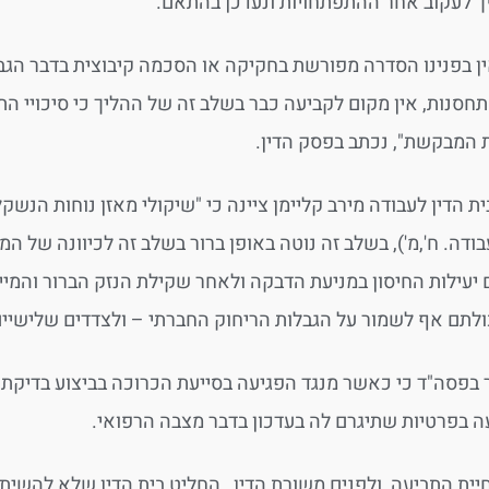
ך לעקוב אחר ההתפתחויות ונעדכן בהתאם.
ין בפנינו הסדרה מפורשת בחקיקה או הסכמה קיבוצית בדבר הג
חסנות, אין מקום לקביעה כבר בשלב זה של ההליך כי סיכויי 
 המבקשת", נכתב בפסק הדין.
ת הדין לעבודה מירב קליימן ציינה כי "שיקולי מאזן נוחות הנ
בודה. ח',מ'), בשלב זה נוטה באופן ברור בשלב זה לכיוונה של ה
יעילות החיסון במניעת הדבקה ולאחר שקילת הנזק הברור והמייד
ולתם אף לשמור על הגבלות הריחוק החברתי – ולצדדים שלישיים ר
 בפסה"ד כי כאשר מנגד הפגיעה בסייעת הכרוכה בביצוע בדיקת ק
ה בפרטיות שתיגרם לה בעדכון בדבר מצבה הרפואי.
יית התביעה ולפנים משורת הדין, החליט בית הדין שלא להשית