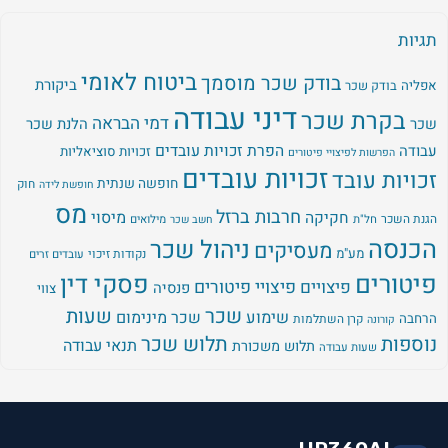
תגיות
ביטוח לאומי
בודק שכר מוסמך
ביקורת
אפליה
בודק שכר
דיני עבודה
בקרת שכר
דמי הבראה
שכר
הלנת שכר
עבודה
הפרת זכויות עובדים
זכויות סוציאליות
הפרשות לפיצויי פיטורים
זכויות עובדים
זכויות עובד
חופשה שנתית
חוק
חופשת לידה
מס
חרבות ברזל
מיסוי
חקיקה
הגנת השכר
חל"ת
מילואים
חשב שכר
הכנסה
ניהול שכר
מעסיקים
מע"מ
נקודות זיכוי
עובדים זרים
פיטורים
פסקי דין
פיצויים
פיצויי פיטורים
פנסיה
צווי
שכר
שעות
שימוע
שכר מינימום
הרחבה
קרן השתלמות
קורונה
נוספות
תלוש שכר
תנאי עבודה
תלוש משכורת
שעות עבודה