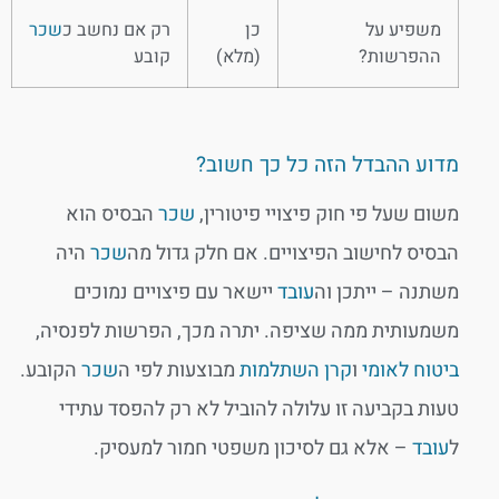
משפיע על
כן
רק אם נחשב כ
שכר
ההפרשות?
(מלא)
קובע
מדוע ההבדל הזה כל כך חשוב?
משום שעל פי חוק פיצויי פיטורין,
שכר
הבסיס הוא
הבסיס לחישוב הפיצויים. אם חלק גדול מה
שכר
היה
משתנה – ייתכן וה
עובד
יישאר עם פיצויים נמוכים
משמעותית ממה שציפה. יתרה מכך, הפרשות לפנסיה,
ביטוח לאומי
ו
קרן השתלמות
מבוצעות לפי ה
שכר
הקובע.
טעות בקביעה זו עלולה להוביל לא רק להפסד עתידי
ל
עובד
– אלא גם לסיכון משפטי חמור למעסיק.