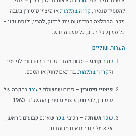
אישית. מצד שני,
עובד
שלא שם לב לכך בזמן – עלול
להפסיד פנסיה,
קרן השתלמות
או פיצויי פיטורין בגובה
ניכר. ההמלצה החד־משמעית: לבדוק, להבין, ולנסח נכון –
כל סעיף, כל רכיב, כל פעם מחדש.
הערות שוליים
שכר
קובע
– סכום ממנו נגזרות ההפרשות לפנסיה
ול
קרן השתלמות
, בהתאם לחוק או הסכם.
פיצויי פיטורין
– סכום שמשולם ל
עובד
במקרה של
פיטורין, לפי חוק פיצויי פיטורין התשכ"ג–1963.
שכר
משתנה
– רכיבי
שכר
שאינם קבועים מראש,
אלא תלויים בתנאים משתנים.