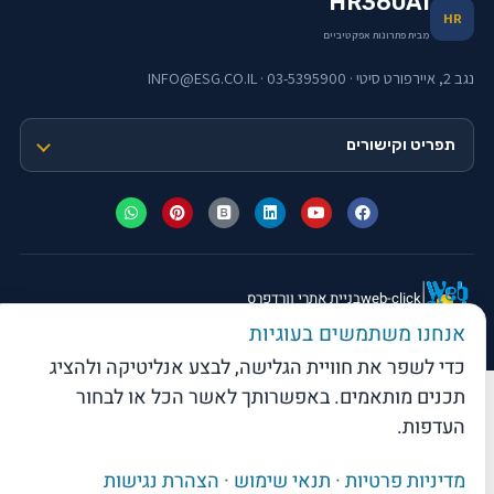
HR360AI
HR
מבית פתרונות אפקטיביים
נגב 2, איירפורט סיטי · 03-5395900 · INFO@ESG.CO.IL
תפריט וקישורים
web-click
בניית אתרי וורדפרס
אנחנו משתמשים בעוגיות
© 2026 פתרונות אפקטיביים בע"מ · כל הזכויות שמורות
כדי לשפר את חוויית הגלישה, לבצע אנליטיקה ולהציג
תכנים מותאמים. באפשרותך לאשר הכל או לבחור
העדפות.
מדיניות פרטיות
·
תנאי שימוש
·
הצהרת נגישות