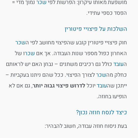
מושפעת מאותו עיקרון: הפרשות לפי
שכר
נמוך מדי =
הפסד כספי עתידי.
השלכות על פיצויי פיטורין
חוק פיצויי פיטורין קובע שהפיצוי מחושב לפי ה
שכר
האחרון כפול מספר שנות העבודה. אך אם
שכר
ו של
ה
עובד
כולל גם רכיבים משתנים – נבחן האם יש לראותם
כחלק מה
שכר
לצורך הפיצוי. ככל שהם ניתנו בעקביות –
ייתכן שה
עובד
יוכל
לדרוש פיצוי גבוה יותר
, גם אם לא
הופיעו בחוזה.
כיצד לנסח חוזה נכון?
בעת ניסוח חוזה עבודה, חשוב להבהיר: