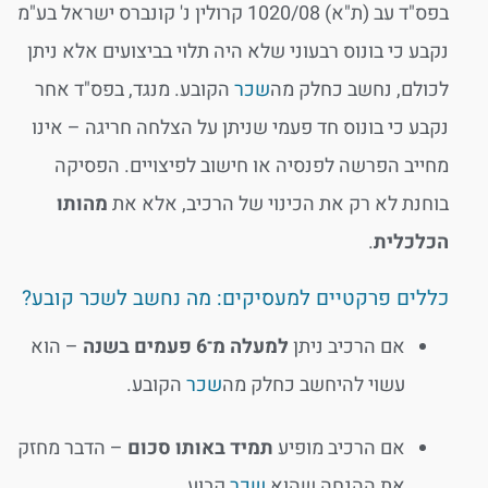
בפס"ד עב (ת"א) 1020/08 קרולין נ' קונברס ישראל בע"מ
נקבע כי בונוס רבעוני שלא היה תלוי בביצועים אלא ניתן
לכולם, נחשב כחלק מה
שכר
הקובע. מנגד, בפס"ד אחר
נקבע כי בונוס חד פעמי שניתן על הצלחה חריגה – אינו
מחייב הפרשה לפנסיה או חישוב לפיצויים. הפסיקה
בוחנת לא רק את הכינוי של הרכיב, אלא את
מהותו
הכלכלית
.
כללים פרקטיים למעסיקים: מה נחשב לשכר קובע?
אם הרכיב ניתן
למעלה מ־6 פעמים בשנה
– הוא
עשוי להיחשב כחלק מה
שכר
הקובע.
אם הרכיב מופיע
תמיד באותו סכום
– הדבר מחזק
את ההנחה שהוא
שכר
קבוע.