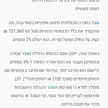
מהמס הנוסף של 3% על הכנסות רגילות.
דוגמה מעשית:
עובד
בחברה טכנולוגית מימש אופציות בשווי גבוה, מה
שהקפיץ את כלל הכנסותיו ההוניות מעל סף 721,560 ₪.
כעת, על החלק שמעל סף זה, הוא ישלם 2% נוספים.
באותה שנה, ייתכן שגם הכנסתו הרגילה (
שכר
עבודה
ובונוסים) תעבור את הסף ותהיה כפופה ל-3% נוספים.
היישום הוא מורכב יותר, במיוחד אם מדובר באופציות עם
תנאים מיוחדים (סעיף 102) או רווחים מנדל"ן. לכן,
מומלץ לוודא כי מערכות ה
שכר
והנהלת החשבונות
מותאמות לגביית מס הוני נוסף, וכי ה
עובד
או הנישום
מכיר את חובות הדיווח.