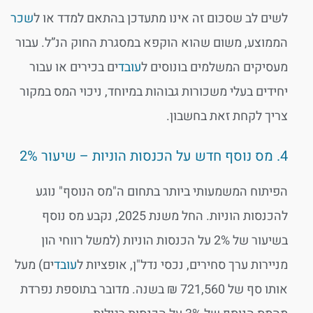
לשים לב שסכום זה אינו מתעדכן בהתאם למדד או ל
שכר
הממוצע, משום שהוא הוקפא במסגרת החוק הנ”ל. עבור
מעסיקים המשלמים בונוסים ל
עובד
ים בכירים או עבור
יחידים בעלי משכורות גבוהות במיוחד, ניכוי המס במקור
צריך לקחת זאת בחשבון.
4. מס נוסף חדש על הכנסות הוניות – שיעור 2%
הפיתוח המשמעותי ביותר בתחום ה"מס הנוסף" נוגע
להכנסות הוניות. החל משנת 2025, נקבע מס נוסף
בשיעור של 2% על הכנסות הוניות (למשל רווחי הון
מניירות ערך סחירים, נכסי נדל"ן, אופציות ל
עובד
ים) מעל
אותו סף של 721,560 ₪ בשנה. מדובר בתוספת נפרדת