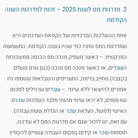
2. מדרגות מס לשנת 2025 – זהות למדרגות השנה
הקודמת
אחת ההשלכות המרכזיות של הקפאת העדכונים היא
שמדרגות המס נותרו כפי שהיו בשנה הקודמת. המשמעות
הפרקטית: – כאשר מעסיק מנכה מס הכנסה ממשכורות
ה
עובד
ים, או כאשר מנכה מס מנכה (כגון גורם משלם
בקצבה) מחויב בדיווח, התעריפים והטבלאות שנוּספו היו
אמורים להישאר ללא שינוי. –
עובד
ים שרגילים לסכום
נטו מסוים, לא יראו שינוי מהותי מלבד השלכות
שכר
ם
האישי (למשל, העלאת
שכר
או הגדלת שעות עבודה).
עם זאת, יש לזכור שגם אם מדרגות המס לא עודכנו,
תוספות
שכר
או קידום במקום העבודה עשויים להקפיץ