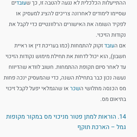
ההתייעלות הכלכלית לא נגעה להטבה זו, כך ש
עובד
ים
שסיימו לימודים לאחרונה צריכים להציג למעסיק או
לפקיד השומה את האישורים הרלוונטיים כדי לקבל את
נקודות הזיכוי.
אם ה
עובד
זקוק להתמחות (כמו בעריכת דין או ראיית
חשבון), הוא יכול לדחות את תחילת מימוש נקודות הזיכוי
עד לאחר סיום תקופת ההתמחות. חשוב לוודא שהדיווח
נעשה נכון כבר בתחילת השנה, כדי שהמעסיק ינכה פחות
מס הכנסה מתלושי ה
שכר
או שהגמלאי יפעל לקבל זיכוי
בתיאום מס.
14. הוראות למתן פטור מניכוי מס במקור מקופות
גמל – הארכת תוקף