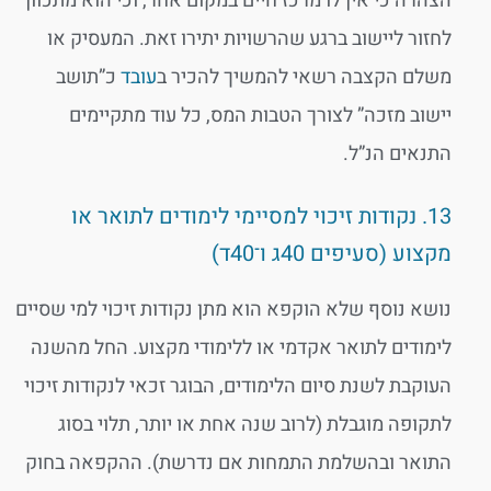
הצהרה כי אין לו מרכז חיים במקום אחר, וכי הוא מתכוון
לחזור ליישוב ברגע שהרשויות יתירו זאת. המעסיק או
משלם הקצבה רשאי להמשיך להכיר ב
עובד
כ”תושב
יישוב מזכה” לצורך הטבות המס, כל עוד מתקיימים
התנאים הנ”ל.
13. נקודות זיכוי למסיימי לימודים לתואר או
מקצוע (סעיפים 40ג ו־40ד)
נושא נוסף שלא הוקפא הוא מתן נקודות זיכוי למי שסיים
לימודים לתואר אקדמי או ללימודי מקצוע. החל מהשנה
העוקבת לשנת סיום הלימודים, הבוגר זכאי לנקודות זיכוי
לתקופה מוגבלת (לרוב שנה אחת או יותר, תלוי בסוג
התואר ובהשלמת התמחות אם נדרשת). ההקפאה בחוק