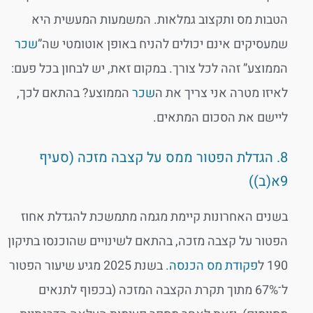
הטבות מס ותקצוב גמלאות. המשמעות המעשית היא
שמעסיקים אינם יכולים להניח באופן אוטומטי שה”
שכר
הממוצע” זהה לכל צורך. במקום זאת, יש לבחון בכל פעם:
לאיזו מטרה אני צריך את ה
שכר
הממוצע? בהתאם לכך,
ליישם את הסכום המתאים.
8. הגדלת הפטור ממס על קצבה מזכה (סעיף
9א(ב))
בשנים האחרונות קיימת מגמה מתמשכת להגדלת אחוז
הפטור על קצבה מזכה, בהתאם לשינויים שהוכנסו בתיקון
190 ל
פקודת מס הכנסה
. בשנת 2025 מגיע שיעור הפטור
ל־67% מתוך תקרת הקצבה המזכה (בכפוף לתנאים