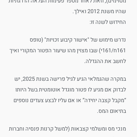
מסוימים), וזאת לאחר מספר פעימות העלאה הדרגתיות
שהיו משנת 2012 ואילך.
החידוש לשנה זו:
נדרש מימוש של "אישור קיבוע זכויות" (טופס
161ח/161י) שבו מצוין מהו שיעור הפטור המקורי ואיך
לחשב את ההגדלה.
במקרה שהגמלאי הגיע לגיל פרישה בשנת 2025, יש
לבדוק אם מגיע לו פטור מוגדל אוטומטית בשל היותו
“מקבל קצבה יחידה” או אם עליו לבצע צעדים נוספים
בתיאום המס.
מנכי מס ומשלמי קצבאות (למשל קרנות פנסיה וחברות