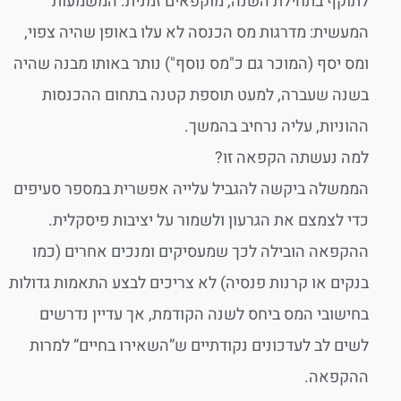
לתוקף בתחילת השנה, מוקפאים זמנית. המשמעות
המעשית: מדרגות מס הכנסה לא עלו באופן שהיה צפוי,
ומס יסף (המוכר גם כ"מס נוסף") נותר באותו מבנה שהיה
בשנה שעברה, למעט תוספת קטנה בתחום ההכנסות
ההוניות, עליה נרחיב בהמשך.
למה נעשתה הקפאה זו?
הממשלה ביקשה להגביל עלייה אפשרית במספר סעיפים
כדי לצמצם את הגרעון ולשמור על יציבות פיסקלית.
ההקפאה הובילה לכך שמעסיקים ומנכים אחרים (כמו
בנקים או קרנות פנסיה) לא צריכים לבצע התאמות גדולות
בחישובי המס ביחס לשנה הקודמת, אך עדיין נדרשים
לשים לב לעדכונים נקודתיים ש”השאירו בחיים” למרות
ההקפאה.