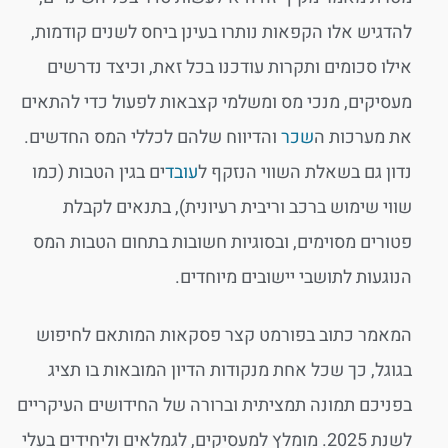
להדגיש אלו הקפאות נותרו בעינן ביחס לשנים קודמות,
אילו סכומים ותקרות עודכנו בכל זאת, וכיצד נדרשים
מעסיקים, מנכי מס ומשלמי קצבאות לפעול כדי להתאים
את מערכות ה
שכר
והדיווח שלהם לכללי המס החדשים.
נדון גם בשאלת השווי הנזקף ל
עובד
ים בגין הטבות (כמו
שווי שימוש ברכב וריבית רעיונית), בתנאים לקבלת
פטורים מסוימים, ובסוגיות חשובות בתחום הטבות המס
הנוגעות לתושבי יישובים מיוחדים.
המאמר כתוב בפורמט קצר פסקאות המותאם לחיפוש
בגוגל, כך שכל אחת מנקודות הדיון המובאות בו תציג
בפניכם תמונה תמציתית וברורה של החידושים העיקריים
לשנת 2025. מומלץ למעסיקים, לגמלאים וליחידים בעלי