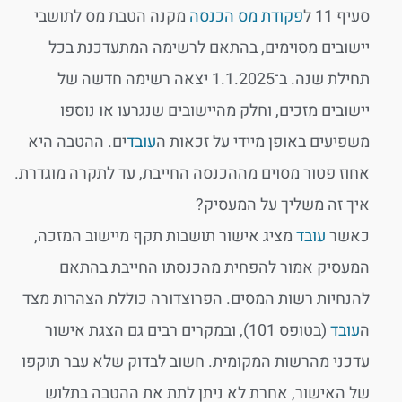
סעיף 11 ל
פקודת מס הכנסה
מקנה הטבת מס לתושבי
יישובים מסוימים, בהתאם לרשימה המתעדכנת בכל
תחילת שנה. ב־1.1.2025 יצאה רשימה חדשה של
יישובים מזכים, וחלק מהיישובים שנגרעו או נוספו
משפיעים באופן מיידי על זכאות ה
עובד
ים. ההטבה היא
אחוז פטור מסוים מההכנסה החייבת, עד לתקרה מוגדרת.
איך זה משליך על המעסיק?
כאשר
עובד
מציג אישור תושבות תקף מיישוב המזכה,
המעסיק אמור להפחית מהכנסתו החייבת בהתאם
להנחיות רשות המסים. הפרוצדורה כוללת הצהרות מצד
ה
עובד
(בטופס 101), ובמקרים רבים גם הצגת אישור
עדכני מהרשות המקומית. חשוב לבדוק שלא עבר תוקפו
של האישור, אחרת לא ניתן לתת את ההטבה בתלוש