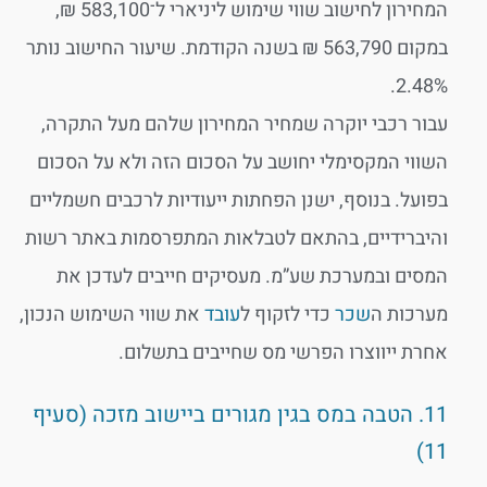
המחירון לחישוב שווי שימוש ליניארי ל־583,100 ₪,
במקום 563,790 ₪ בשנה הקודמת. שיעור החישוב נותר
2.48%.
עבור רכבי יוקרה שמחיר המחירון שלהם מעל התקרה,
השווי המקסימלי יחושב על הסכום הזה ולא על הסכום
בפועל. בנוסף, ישנן הפחתות ייעודיות לרכבים חשמליים
והיברידיים, בהתאם לטבלאות המתפרסמות באתר רשות
המסים ובמערכת שע”מ. מעסיקים חייבים לעדכן את
מערכות ה
שכר
כדי לזקוף ל
עובד
את שווי השימוש הנכון,
אחרת ייווצרו הפרשי מס שחייבים בתשלום.
11. הטבה במס בגין מגורים ביישוב מזכה (סעיף
11)