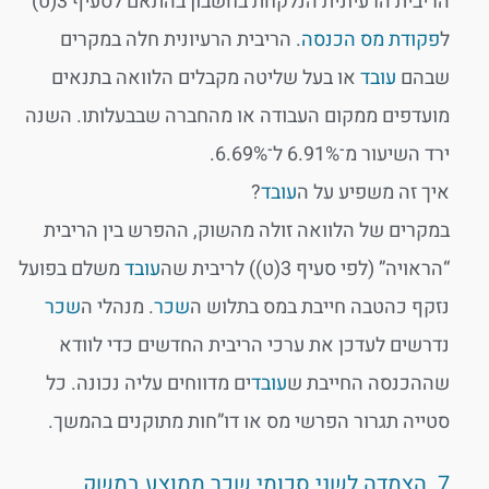
הריבית הרעיונית הנלקחת בחשבון בהתאם לסעיף 3(ט)
ל
פקודת מס הכנסה
. הריבית הרעיונית חלה במקרים
שבהם
עובד
או בעל שליטה מקבלים הלוואה בתנאים
מועדפים ממקום העבודה או מהחברה שבבעלותו. השנה
ירד השיעור מ־6.91% ל־6.69%.
איך זה משפיע על ה
עובד
?
במקרים של הלוואה זולה מהשוק, ההפרש בין הריבית
“הראויה” (לפי סעיף 3(ט)) לריבית שה
עובד
משלם בפועל
נזקף כהטבה חייבת במס בתלוש ה
שכר
. מנהלי ה
שכר
נדרשים לעדכן את ערכי הריבית החדשים כדי לוודא
שההכנסה החייבת ש
עובד
ים מדווחים עליה נכונה. כל
סטייה תגרור הפרשי מס או דו”חות מתוקנים בהמשך.
7. הצמדה לשני סכומי שכר ממוצע במשק