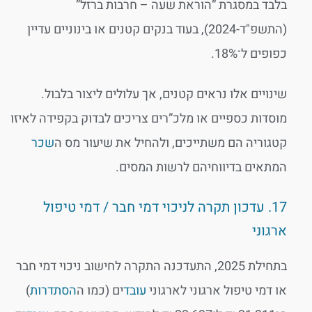
בלבד במסגרת “הוראת שעה – חרבות ברזל”
(התשפ"ד-2024), בעוד בנקים קטנים או בינוניים עדיין
כפופים ל־18%.
שינויים אלו נראים קטנים, אך עלולים ליצור בלבול.
מוסדות כספיים או מלכ”רים צריכים לבדוק בקפידה לאיזו
קטגוריה הם משתייכים, ולהחיל את שיעור מס ה
שכר
המתאים בדיווחיהם לרשות המסים.
17. עדכון תקרה לניכוי דמי חבר / דמי טיפול
ארגוני
בתחילת 2025, התעדכנה התקרה לחישוב ניכוי דמי חבר
או דמי טיפול ארגוני לארגוני
עובד
ים (כמו ה
הסתדרות
)