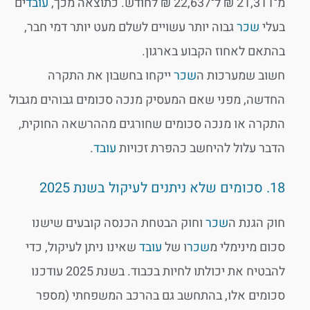
מ־21,311 ₪ ל־22,637 ₪ לחודש. כתוצאה מכך,
עובד
ים
בעלי
שכר
גבוה יותר עשויים לשלם מעט יותר דמי חבר,
בהתאם לאחוז הקבוע בארגון.
חשוב שמערכות ה
שכר
ייקחו בחשבון את התקרה
החדשה, מפני שאם המעסיק מנכה סכומים גבוהים מגבול
התקרה או מנכה סכומים שחורגים מההרשאה החוקית,
הדבר עלול להיחשב כהפרת זכויות
עובד
.
18. סכומים שלא ניתנים לעיקול בשנת 2025
חוק הגנת ה
שכר
וחוק הבטחת הכנסה קובעים שישנו
סכום מינימלי מ
שכר
ו של
עובד
שאינו ניתן לעיקול, כדי
להבטיח את יכולתו לחיות בכבוד. בשנת 2025 עודכנו
סכומים אלו, בהתחשב גם בהרכב המשפחתי (מספר