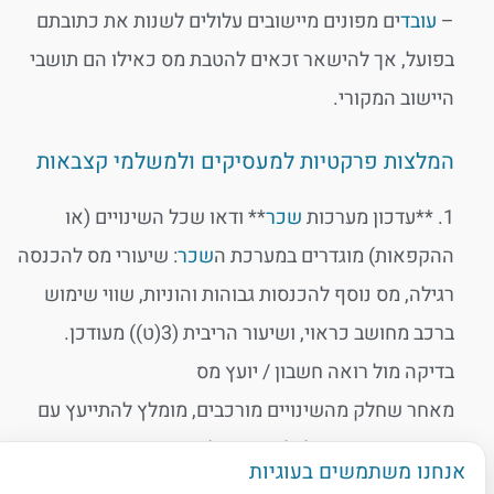
–
עובד
ים מפונים מיישובים עלולים לשנות את כתובתם
בפועל, אך להישאר זכאים להטבת מס כאילו הם תושבי
היישוב המקורי.
המלצות פרקטיות למעסיקים ולמשלמי קצבאות
1. **עדכון מערכות
שכר
** ודאו שכל השינויים (או
ההקפאות) מוגדרים במערכת ה
שכר
: שיעורי מס להכנסה
רגילה, מס נוסף להכנסות גבוהות והוניות, שווי שימוש
ברכב מחושב כראוי, ושיעור הריבית (3(ט)) מעודכן.
בדיקה מול רואה חשבון / יועץ מס
מאחר שחלק מהשינויים מורכבים, מומלץ להתייעץ עם
אנשי מקצוע שיוכלו לוודא שתלושי ה
שכר
והדיווחים
אנחנו משתמשים בעוגיות
השוטפים נכונים. טעויות חוזרות עשויות להוביל לקנסות