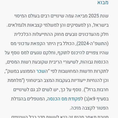
מבוא
שנת 2025 מביאה עמה שינויים רבים בעולם המיסוי
בישראל, הן למעסיקים והן למשלמי קצבאות ולגמלאים.
חלק מהעדכונים נובעים מחוק ההתייעלות הכלכלית
(התשפ"ה-2024), הכולל בין היתר הקפאת עדכוני מס
שהיו צפויים להיכנס לתוקף, וחלקם נוגעים למס נוסף על
הכנסות גבוהות, לשיעורי הריבית שקובעת רשות המסים,
לתקרות חדשות המחושבות לפי “ה
שכר
הממוצע במשק”,
וכן להנחיות ייעודיות בעקבות המצב הביטחוני (“מלחמת
חרבות ברזל”). נוסף על כך, יש לשים לב גם לשינויים
בסעיף 9א(ב) ל
פקודת מס הכנסה
, המטפלים בהגדלת
הפטור לקצבה מזכה.
מטרת מאמר מקיף זה היא לעשות סדר בכל השינויים,