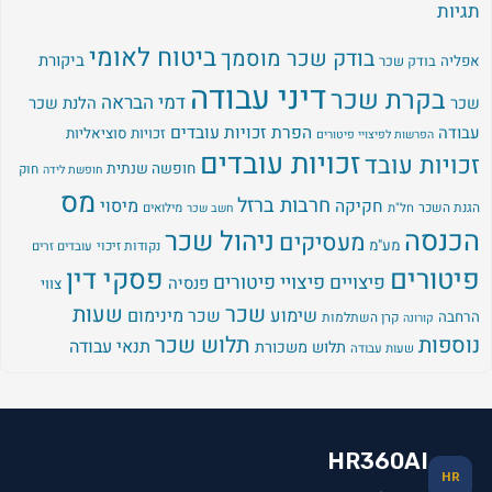
תגיות
ביטוח לאומי
בודק שכר מוסמך
ביקורת
אפליה
בודק שכר
דיני עבודה
בקרת שכר
דמי הבראה
שכר
הלנת שכר
עבודה
הפרת זכויות עובדים
זכויות סוציאליות
הפרשות לפיצויי פיטורים
זכויות עובדים
זכויות עובד
חופשה שנתית
חוק
חופשת לידה
מס
חרבות ברזל
מיסוי
חקיקה
הגנת השכר
חל"ת
מילואים
חשב שכר
הכנסה
ניהול שכר
מעסיקים
מע"מ
נקודות זיכוי
עובדים זרים
פיטורים
פסקי דין
פיצויים
פיצויי פיטורים
פנסיה
צווי
שכר
שעות
שימוע
שכר מינימום
הרחבה
קרן השתלמות
קורונה
נוספות
תלוש שכר
תנאי עבודה
תלוש משכורת
שעות עבודה
HR360AI
HR