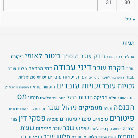
31
30
« יול
תגיות
ביטוח לאומי
בודק שכר מוסמך
ביקורת
אפליה
בודק שכר
דיני עבודה
בקרת שכר
דמי הבראה
שכר
הלנת שכר
עבודה
הפרת זכויות עובדים
זכויות סוציאליות
הפרשות לפיצויי פיטורים
זכויות עובדים
זכויות עובד
חופשה שנתית
חוק
חופשת לידה
מס
חרבות ברזל
מיסוי
חקיקה
הגנת השכר
חל"ת
מילואים
חשב שכר
הכנסה
ניהול שכר
מעסיקים
מע"מ
נקודות זיכוי
עובדים זרים
פיטורים
פסקי דין
פיצויים
פיצויי פיטורים
פנסיה
צווי
שכר
שעות
שימוע
שכר מינימום
הרחבה
קרן השתלמות
קורונה
נוספות
תלוש שכר
תנאי עבודה
תלוש משכורת
שעות עבודה