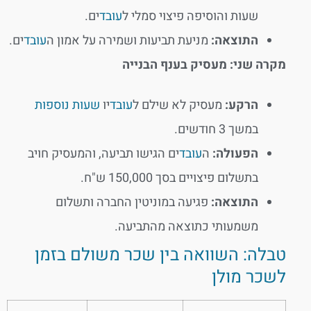
שעות והוסיפה פיצוי סמלי ל
עובד
ים.
התוצאה:
מניעת תביעות ושמירה על אמון ה
עובד
ים.
מקרה שני: מעסיק בענף הבנייה
הרקע:
מעסיק לא שילם ל
עובד
יו
שעות נוספות
במשך 3 חודשים.
הפעולה:
ה
עובד
ים הגישו תביעה, והמעסיק חויב
בתשלום פיצויים בסך 150,000 ש"ח.
התוצאה:
פגיעה במוניטין החברה ותשלום
משמעותי כתוצאה מהתביעה.
טבלה: השוואה בין שכר משולם בזמן
לשכר מולן