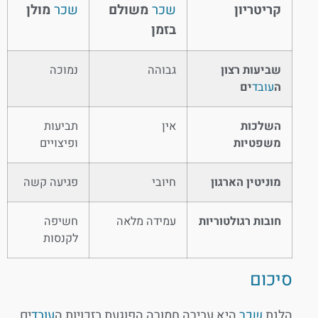
קריטריון
שכר
משולם
שכר
מולן
בזמן
שביעות רצון
גבוהה
נמוכה
ה
עובד
ים
השלכות
אין
תביעות
משפטיות
ופיצויים
מוניטין הארגון
חיובי
פגיעה קשה
חובות רגולטוריות
עמידה מלאה
חשיפה
לקנסות
סיכום
הלנת
שכר
היא עבירה חמורה הפוגעת בזכויות ה
עובד
ים