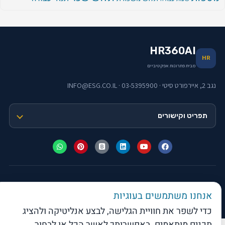
HR360AI
HR
מבית פתרונות אפקטיביים
נגב 2, איירפורט סיטי · 03-5395900 · INFO@ESG.CO.IL
תפריט וקישורים
web-click
בניית אתרי וורדפרס
אנחנו משתמשים בעוגיות
© 2026 פתרונות אפקטיביים בע"מ · כל הזכויות שמורות
כדי לשפר את חוויית הגלישה, לבצע אנליטיקה ולהציג
תכנים מותאמים. באפשרותך לאשר הכל או לבחור