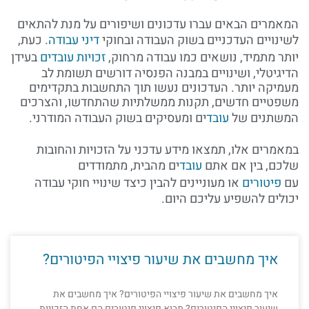
המאמרים הבאים עברו עדכונים ושיפורים על מנת להתאים
לשינויים העדכניים בשוק העבודה ובחוקי
דיני עבודה
. כעת,
יותר מתמיד, נושאים כמו עבודה מרחוק,
זכויות עובדים
בעידן
הדיגיטלי, ושינויים במבנה הפנסיה דורשים תשומת לב
מעמיקה יותר. העדכונים נעשו תוך התחשבות בתקדימים
משפטיים חדשים, תקנות ממשלתיות שהתחדשו, והצרכים
המשתנים של
עובד
ים ומעסיקים בשוק העבודה המודרני.
במאמרים אלו, תמצאו מידע עדכני על הזכויות והחובות
שלכם, בין אם אתם
עובד
ים מהבית, מתמודדים
עם
פיטורים
או מעוניינים להבין כיצד שינויי חוקי עבודה
יכולים להשפיע עליכם היום.
איך מחשבים את שיעור פיצויי הפיטורים?
איך מחשבים את שיעור פיצויי הפיטורים? איך מחשבים את
שיעור פיצויי הפיטורים? מבוא פיצויי פיטורים הם אחת הזכויות