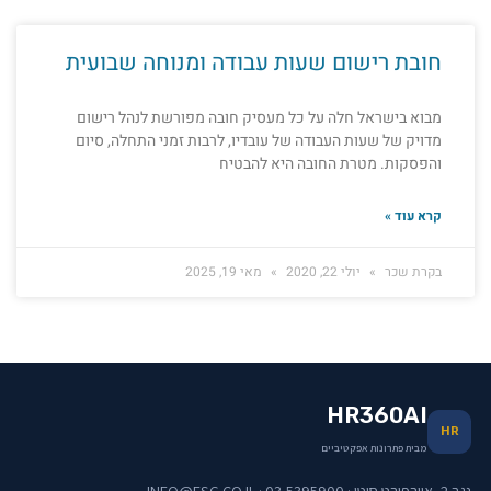
חובת רישום שעות עבודה ומנוחה שבועית
מבוא בישראל חלה על כל מעסיק חובה מפורשת לנהל רישום
מדויק של שעות העבודה של עובדיו, לרבות זמני התחלה, סיום
והפסקות. מטרת החובה היא להבטיח
קרא עוד »
בקרת שכר
יולי 22, 2020
מאי 19, 2025
HR360AI
HR
מבית פתרונות אפקטיביים
נגב 2, איירפורט סיטי · 03-5395900 · INFO@ESG.CO.IL