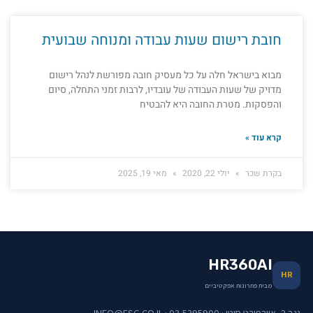
חובת רישום שעות עבודה ומנוחה שבועית
מבוא בישראל חלה על כל מעסיק חובה מפורשת לנהל רישום
מדויק של שעות העבודה של עובדיו, לרבות זמני התחלה, סיום
והפסקות. מטרת החובה היא להבטיח
קרא עוד »
בקרת שכר
יולי 22, 2020
מאי 19, 2025
HR360AI
HR
מבית פתרונות אפקטיביים
נגב 2, איירפורט סיטי · 03-5395900 · INFO@ESG.CO.IL