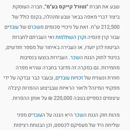
שבע את חברת
"נטורל קייקס בע"מ"
, חברה העוסקת
ביצור דברי מאפה בבאר שבע ומנהלה, בקנס כולל של
212,500 ש"ח. זאת על ניכויי סכומים מ
שכר
ם של
עובד
ים
עבור קרן פנסיה ו
קרן השתלמות
ואי העברתם לחברות
הביטוח להן יועדו, או העבירה באיחור של מספר חודשים,
בניגוד לחוק הגנת ה
שכר
. העבירות בוצעו בנסיבות
מחמירות. גם במקרה זה מדובר בחברה שהיא מפרה
חוזרת ונשנית של
זכויות עובדים
, ובעבר כבר נבדקה על ידי
מפקחי המינהל ולאור הראיות שבביצוע ההפרות קיבלה
עיצומים כספיים בגובה 220,000 ₪ על אותן ההפרות.
מהות חוק הגנת ה
שכר
היא הגנה על ה
עובד
ים מפני
שליחת היד של מעסיקם לכספם, וכן הבטחת רציפות