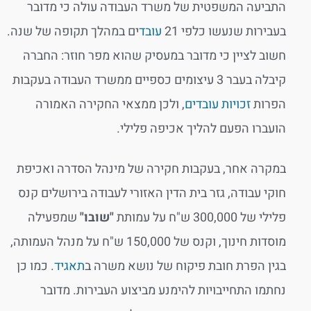
התביעה המשפטית של משרד העבודה עולה כי מדובר
בעבירות שנעשו כלפי 21
עובד
ים במהלך תקופה של שנה.
חשוב לציין כי מדובר במעסיק שהוא מפר חוזר: החברה
קיבלה בעבר 3 עיצומים כספיים ממשרד העבודה בעקבות
הפרות
זכויות עובדים
, ולכן ממצאי החקירה האמורה
הועברו הפעם להליך אכיפה פלילי.
במקרה אחר, בעקבות חקירה של מינהל הסדרה ואכיפת
חוקי עבודה, גזר בית הדין האזורי לעבודה בירושלים קנס
פלילי של 300,000 ש"ח על עמותת
"שובו"
שמפעילה
מוסדות חינוך, וקנס של 150,000 ש"ח על מנהל העמותה,
בגין הפרת חובת פיקוח של נושא משרה ב
תאגיד
. כמו כן
נחתמו התחייבויות להימנע מביצוע העבירות. מדובר