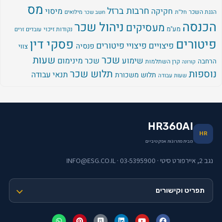
מס
חרבות ברזל
מיסוי
חקיקה
הגנת השכר
חל"ת
מילואים
חשב שכר
הכנסה
ניהול שכר
מעסיקים
מע"מ
נקודות זיכוי
עובדים זרים
פיטורים
פסקי דין
פיצויים
פיצויי פיטורים
פנסיה
צווי
שכר
שעות
שימוע
שכר מינימום
הרחבה
קרן השתלמות
קורונה
נוספות
תלוש שכר
תנאי עבודה
תלוש משכורת
שעות עבודה
HR360AI
HR
מבית פתרונות אפקטיביים
נגב 2, איירפורט סיטי · 03-5395900 · INFO@ESG.CO.IL
תפריט וקישורים