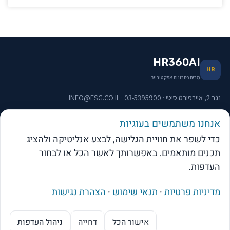
HR360AI
HR
מבית פתרונות אפקטיביים
נגב 2, איירפורט סיטי · 03-5395900 · INFO@ESG.CO.IL
אנחנו משתמשים בעוגיות
תפריט וקישורים
כדי לשפר את חוויית הגלישה, לבצע אנליטיקה ולהציג
תכנים מותאמים. באפשרותך לאשר הכל או לבחור
העדפות.
מדיניות פרטיות
·
תנאי שימוש
·
הצהרת נגישות
web-click
בניית אתרי וורדפרס
© 2026 פתרונות אפקטיביים בע"מ · כל הזכויות שמורות
אישור הכל
דחייה
ניהול העדפות
מנוע ה-AI של בקרת שכר