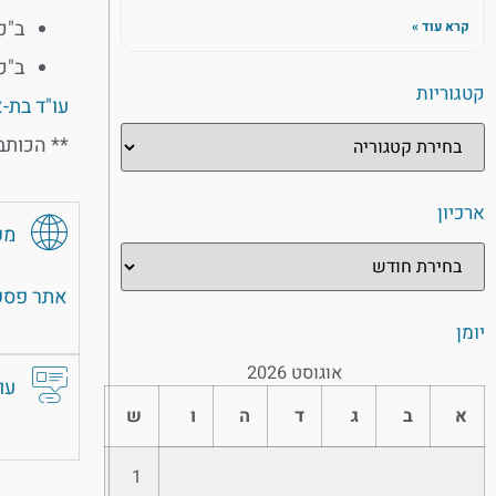
ב"כ
קרא עוד »
ב"כ
קטגוריות
עו"ד בת-
** הכותב
ארכיון
מק
אתר פסק 
יומן
אוגוסט 2026
עו
א
ב
ג
ד
ה
ו
ש
1