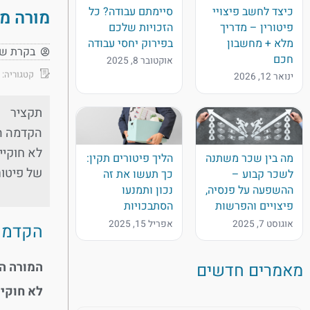
כיצד לחשב פיצויי
סיימתם עבודה? כל
מורה מחל
פיטורין – מדריך
הזכויות שלכם
מלא + מחשבון
בפירוק יחסי עבודה
בקרת ש
חכם
אוקטובר 8, 2025
קטגוריה:
ינואר 12, 2026
תקציר
הקדמה המ
לא חוקיי
מה בין שכר משתנה
הליך פיטורים תקין:
של פיטור
לשכר קבוע –
כך תעשו את זה
ההשפעה על פנסיה,
נכון ותמנעו
פיצויים והפרשות
הסתבכויות
אוגוסט 7, 2025
אפריל 15, 2025
הקדמה
המורה ה
מאמרים חדשים
לא חוקיי