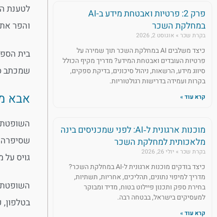
לטענת הת
פרק 2: פרטיות ואבטחת מידע ב-AI
והפר את 
במחלקת השכר
בקרת שכר
אוגוסט 2, 2026
כיצד משלבים AI במחלקת השכר תוך שמירה על
בית הספר
פרטיות העובדים ואבטחת המידע? מדריך מקיף הכולל
שמכתב סי
סיווג מידע, הרשאות, ניהול סיכונים, בדיקת ספקים,
בקרות ועמידה בדרישות רגולטוריות.
אבא מ
קרא עוד »
השופטת ג
מוכנות ארגונית ל‑AI: לפני שמכניסים בינה
שסיפרה כ
מלאכותית למחלקת השכר
בקרת שכר
יולי 26, 2026
גויס על 
כיצד בודקים מוכנות ארגונית ל-AI במחלקת השכר?
מדריך למיפוי נתונים, תהליכים, אחריות, תשתיות,
השופטת ה
בחירת ספק ותכנון פיילוט בטוח, מדיד ומבוקר
למעסיקים בישראל, בבטחה רבה.
בטלפון, 
קרא עוד »