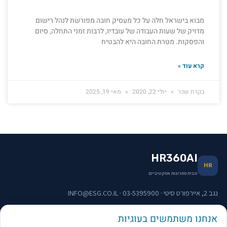
מבוא בישראל חלה על כל מעסיק חובה מפורשת לנהל רישום
מדויק של שעות העבודה של עובדיו, לרבות זמני התחלה, סיום
והפסקות. מטרת החובה היא להבטיח
קרא עוד »
בקרת שכר
יולי 22, 2020
מאי 19, 2025
HR360AI
HR
מבית פתרונות אפקטיביים
נגב 2, איירפורט סיטי · 03-5395900 · INFO@ESG.CO.IL
אנחנו משתמשים בעוגיות
תפריט וקישורים