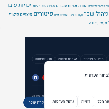
זכויות עובד
הפרת זכויות עובדים
זכויות סוציאליות
ת לפיצויי פיטורים
ניהול שכר
פיטורים
פיצויים
פיצויי
נקודות זיכוי
עובדים זרים
תנאי עבודה
מדיניות פרטיות
הצהרת נגישות
תנאי שימוש
בחור העדפות.
© 2026 פתרונות אפקטיביים בע"מ · כל הזכויות שמורות
ר הכל
דחייה
ניהול העדפות
מנוע ה-AI של בקרת שכר