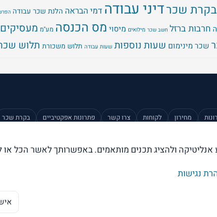
דיני עבודה
בקרת שכר
דמי הבראה
הלנת שכר עבודה
הפרשו
מס הכנסה
מעסיקים
חרבות ברזל
מיסוי
ה
מע"מ
מילואים
חשב שכר
שעות נוספות
תלוש שכר
שכר מינימום
תלוש משכורת
שעות עבודה
ונות
מחירון
לקוחות
צרו קשר
פתרונות אפקטיביים
בקרת שכר
ע אנליטיקה ולהציג תכנים מותאמים. באפשרותך לאשר הכל או ל
רת נגישות
אישו