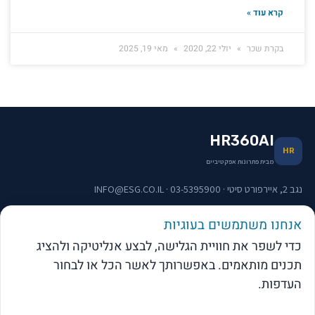
קרא עוד »
בקרת שכר
יולי 22, 2020
מאי 19, 2025
HR360AI
HR
מבית פתרונות אפקטיביים
נגב 2, איירפורט סיטי · 03-5395900 · INFO@ESG.CO.IL
אנחנו משתמשים בעוגיות
תפריט וקישורים
כדי לשפר את חוויית הגלישה, לבצע אנליטיקה ולהציג
תכנים מותאמים. באפשרותך לאשר הכל או לבחור
העדפות.