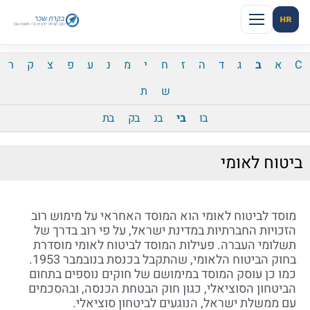
HR
C
א
ב
ג
ד
ה
ז
ח
י
מ
נ
ע
פ
צ
ק
ר
ש
ת
בו
בי
בנ
בק
בת
ביטוח לאומי
מוסד לביטוח לאומי הוא המוסד האחראי על מימוש רוב
הזכויות החברתיות במדינת ישראל, על פי רוב בדרך של
תשלומי העברה. פעילות המוסד לביטוח לאומי מוסדרת
בחוק הביטוח הלאומי, שהתקבל בכנסת בנובמבר 1953.
כמו כן עוסק המוסד במימושם של חוקים נוספים בתחום
הביטחון הסוציאלי, כגון חוק הבטחת הכנסה, ובהסכמים
עם ממשלת ישראל, הנוגעים לביטחון סוציאלי.