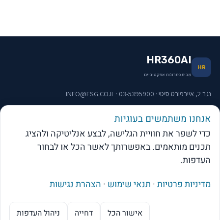
HR360AI
HR
מבית פתרונות אפקטיביים
נגב 2, איירפורט סיטי · 03-5395900 · INFO@ESG.CO.IL
אנחנו משתמשים בעוגיות
תפריט וקישורים
כדי לשפר את חוויית הגלישה, לבצע אנליטיקה ולהציג
תכנים מותאמים. באפשרותך לאשר הכל או לבחור
העדפות.
מדיניות פרטיות
·
תנאי שימוש
·
הצהרת נגישות
web-click
בניית אתרי וורדפרס
© 2026 פתרונות אפקטיביים בע"מ · כל הזכויות שמורות
אישור הכל
דחייה
ניהול העדפות
מנוע ה-AI של בקרת שכר