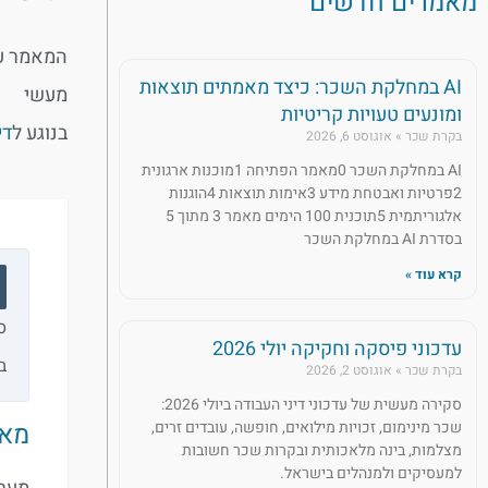
מאמרים חדשים
המאמר עו
AI במחלקת השכר: כיצד מאמתים תוצאות
מעשי
ומונעים טעויות קריטיות
בנוגע ל
די
בקרת שכר
אוגוסט 6, 2026
AI במחלקת השכר 0מאמר הפתיחה 1מוכנות ארגונית
2פרטיות ואבטחת מידע 3אימות תוצאות 4הוגנות
אלגוריתמית 5תוכנית 100 הימים מאמר 3 מתוך 5
בסדרת AI במחלקת השכר
קרא עוד »
ס
עדכוני פיסקה וחקיקה יולי 2026
ב
בקרת שכר
אוגוסט 2, 2026
סקירה מעשית של עדכוני דיני העבודה ביולי 2026:
שכר מינימום, זכויות מילואים, חופשה, עובדים זרים,
מאמר 14 | קנסות מנהלי
מצלמות, בינה מלאכותית ובקרות שכר חשובות
למעסיקים ולמנהלים בישראל.