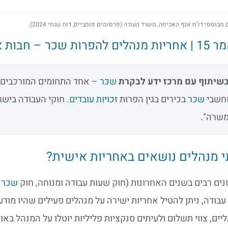
 מבוססי דו"ח אגף האכיפה, משרד העודה (פרסומים פומביים, דוח שנתי 2024).
פרות שכר – חבות אישית של נושאי משרה
שיתוף עם מרכז ידע לבקרת
שכר
– אחד התחומים המורכבים ה
חשבי
שכר
בכירים בגין הפרות
זכויות עובדים
. חוקי העבודה בישר
שרה".
 מנהלים נושאים באחריות אישית?
נים רבים בשנים האחרונות (חוק שעות עבודה ומנוחה, חוק
שכר
מ
עבודה, ניתן להטיל אחריות ישירה על מנהלים פעילים שהיו מוד
יים, צווי תשלום ולעיתים סנקציות פליליות יוטלו על המנהל באופ