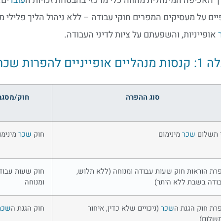
 האכיפה המינהלית מהווה כלי מרכזי בהבטחת זכויות ה
עובד
ים.
ים על מעסיקים המפרים חוקי עבודה – ללא ניהול הליך פלילי מ
אופייניות, והשפעתם על ציות לדיני העבודה.
ייניים להפרות שכר וזכויות עובדים
סוג ההפרה
חוק/מסגר
 תשלום
שכר
מינימום
חוק
שכר
מינימו
רת הוראות חוק שעות עבודה ומנוחה (ללא תלוש,
חוק שעות עבוד
ודה בשבת ללא היתר)
ומנוחה
רת חוק הגנת ה
שכר
(ניכויים שלא כדין, איחור
חוק הגנת ה
שכר
שלום)