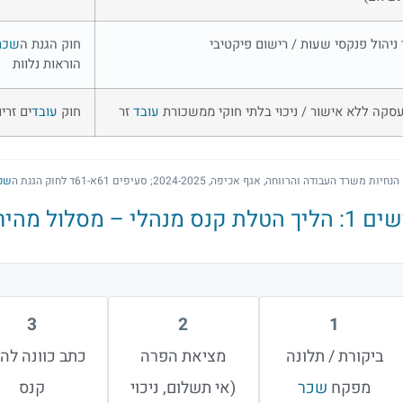
 ניהול פנקסי שעות / רישום פיקטיבי
חוק הגנת ה
שכר
הוראות נלוות
סקה ללא אישור / ניכוי בלתי חוקי ממשכורת
עובד
זר
חוק
עובד
ים זרי
יות משרד העבודה והרווחה, אגף אכיפה, 2024-2025; סעיפים 61א-61ד לחוק הגנת ה
שכ
הטלת קנס מנהלי – מסלול מהיר
3
2
1
ביקורת / תלונה
מציאת הפרה
כתב כוונה לה
מפקח
שכר
(אי תשלום, ניכוי
קנס