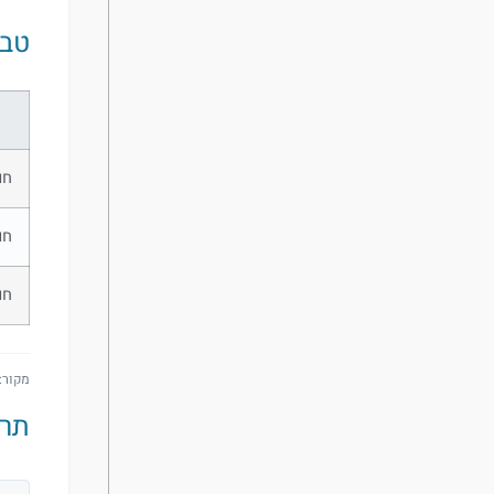
טבלה 2: אחריות מנ
חו
חו
חו
מקור: סע
תרשים 2: מיפוי