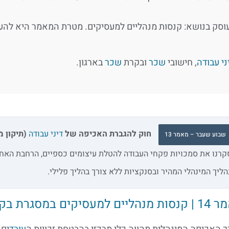
סק בנושא: קנסות מנהליים למעסיקים. מטרת המאמר היא להע
ני עבודה
, חישובי
שכר
ובקרת
שכר
בארגון.
חוק להגברת האכיפה של
דיני עבודה
(תיקון מס' 30) – כלים חדשים לאכ
שבוע שעבר – מאמר 13
קרנו את סמכויות פקחי העבודה להטלת עיצומים כספיים, הרחבת האח
הליך המינהלי המהיר ובסנקציות ללא צורך בהליך פלילי.
ים למעסיקים במסגרת בקרת שכר