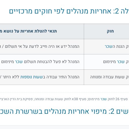
הלים לפי חוקים מרכזיים
חוק
תנאי להטלת אחריות על נושא 
ק הגנת ה
שכר
המנהל ידע או היה חייב לדעת על אי תשלום / ני
ק
שכר
מינימום
המנהל לא פעל להבטחת תשלום
שכר
מינימום 
ק שעות עבודה ומנוחה
המנהל התיר עבודה ב
שעות נוספות
ללא היתר /
יף 26 לחוק
שכר
מינימום; סעיף 38א לחוק שעות עבודה ומנוחה; פסיקת בית הדין הארצי לעבודה (עב"ל 4567/19).
 אחריות מנהלים בשרשרת השכר