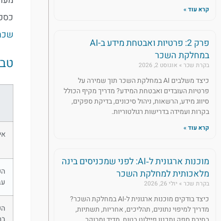
מערך
קרא עוד »
כספי
שכר
פרק 2: פרטיות ואבטחת מידע ב-AI
במחלקת השכר
טבלה 1: קנסות מנהליים אופ
בקרת שכר
אוגוסט 2, 2026
כיצד משלבים AI במחלקת השכר תוך שמירה על
פרטיות העובדים ואבטחת המידע? מדריך מקיף הכולל
סיווג מידע, הרשאות, ניהול סיכונים, בדיקת ספקים,
בקרות ועמידה בדרישות רגולטוריות.
קרא עוד »
אי
מוכנות ארגונית ל‑AI: לפני שמכניסים בינה
הפ
מלאכותית למחלקת השכר
עב
בקרת שכר
יולי 26, 2026
כיצד בודקים מוכנות ארגונית ל-AI במחלקת השכר?
הפ
מדריך למיפוי נתונים, תהליכים, אחריות, תשתיות,
בת
בחירת ספק ותכנון פיילוט בטוח, מדיד ומבוקר