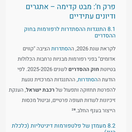
פרק ח': מבט קדימה – אתגרים
ודיונים עתידיים
8.1 התנגדות ההסתדרות לרפורמות בחוק
ההסדרים
לקראת שנת 2026, ה
הסתדרות
הציבה "קווים
אדומים" בפני רפורמות מבניות נרחבות הכלולות
בטיוטת
חוק ההסדרים
לשנים 2025-2026. לפי
הודעת ה
הסתדרות
, ההתנגדות המרכזית נוגעת
להפרטת תחזוקה ותפעול של
רכבת ישראל
, הענקת
זיכיונות לשדות תעופה פרטיים, וביטול מכסות
הייצור בענף החלב.²⁸
8.2 מעמדן של פלטפורמות דיגיטליות (כלכלת