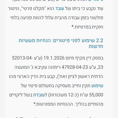
עוד נקבע כי ביתו של
עובד
הוא "מקלט פרטי", וניטור
פולשני בזמן עבודה מהבית עלול להוות פגיעה בלתי
חוקית בפרטיות.⁸
2.2 שימוע לפני פיטורים: הנחיות מעשיות
חדשות
בפסק דין מקיף מיום 19.1.2026 (ע"ע 52013-04-
23, ע"ע 47928-04-23 רימונה עקיבא נ' המועצה
הדתית ראשון לציון ואח'), קבע בית הדין הארצי מהו
שימוע
תקין וחייב מעסיקה בתשלום פיצוי של
55,000 ש"ח (כ-12 משכורות) ל
עובד
ת בשל ליקויים
מהותיים בהליך. ההנחיות המפורטות:⁹