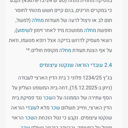
בפסיקה מחוזית מנחה (סע"ש 45678-12-24) נקבע
כי במקרים חריגים, בהם קיים חשש מהותי לחוסר
תום לב או ניצול לרעה של תעודות
מחלה
(למשל,
חופשת
מחלה
ממושכת מיד לאחר זימון ל
שימוע
),
רשאי מעסיק לדרוש בדיקה אצל רופא מטעמו, וזאת
על אף הצגת תעודת
מחלה
מקופת חולים.¹⁰
2.4 עובדי הוראה שנקטו עיצומים
בג"ץ 1234/25 פלוני נ' בית הדין הארצי לעבודה
(ניתן ב-15.12.2025), דחה בית המשפט העליון על
הסף עתירה של הממונה על ה
שכר
נגד פסיקת בית
הדין הארצי, וחייב תשלום
שכר
מלא ל
עובד
י הוראה
שנקטו עיצומים. נקבע כי נטל הוכחת ה
שכר
הראוי
מוטל על המעסיק, ובהעדר הוכחה ישולם
שכר