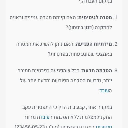
במקום העבודה:⁷
מטרה לגיטימית
: האם קיימת מטרה עניינית וראויה
להתקנה (כגון ביטחון)?
מידתיות הפגיעה
: האם ניתן להשיג את המטרה
באמצעי שפוגע פחות בפרטיות?
הסכמה מדעת
: ככל שהפגיעה בפרטיות חמורה
יותר, נדרשת הסכמה מפורשת ומדעת יותר של
ה
עובד
.
במקרה אחר, קבע בית הדין כי התפטרות עקב
התקנת מצלמות ללא הסכמת ה
עובד
ת מהווה
פיטורים
המזכים בפיצויים (סע"ש 23456-05-23).