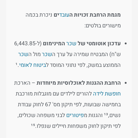
מגמת הרחבת זכויות ה
עובד
ים
ניכרת בכמה
מישורים בולטים:
עדכון אוטומטי של
שכר
המינימום
(ל-6,443.85
ש"ח) המבטיח שמירה על ערך ה
שכר
מול ה
שכר
הממוצע במשק, לפי נתוני המוסד ל
ביטוח לאומי
.¹
הרחבת ההגנות לאוכלוסיות מיוחדות
– הארכת
חופשת לידה
להורים לילדים עם מוגבלות מורכבת
בחמישה שבועות, לפי תיקון מס' 67 לחוק עבודת
נשים,¹³ והגנות מ
פיטורים
לבני משפחה שכולים,
לפי תיקון לחוק משפחות חיילים שנפלו.¹⁵