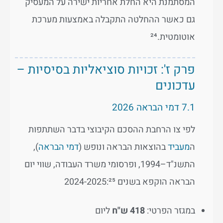
המסתמנת היא החלת אחריות ישירה על המעסיק
גם כאשר ההחלטה התקבלה באמצעות מערכת
אוטומטית.²⁴
פרק ז': זכויות סוציאליות בסיסיות –
עדכונים
7.1 דמי הבראה 2026
לפי צו הרחבת ההסכם הקיבוצי בדבר השתתפות
ה
מעביד
בהוצאות הבראה ונופש (
דמי הבראה
),
התשנ"ד–1994, ופרסומי משרד העבודה, שווי יום
הבראה הוקפא בשנים 2024-2025:²⁵
במגזר הפרטי:
418 ש"ח
ליום