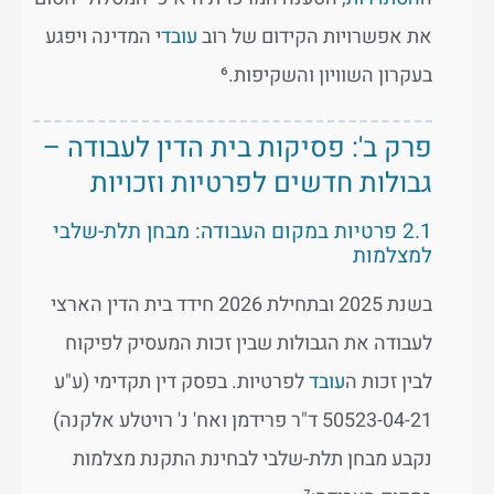
את אפשרויות הקידום של רוב
עובד
י המדינה ויפגע
בעקרון השוויון והשקיפות.⁶
פרק ב': פסיקות בית הדין לעבודה –
גבולות חדשים לפרטיות וזכויות
2.1 פרטיות במקום העבודה: מבחן תלת-שלבי
למצלמות
בשנת 2025 ובתחילת 2026 חידד בית הדין הארצי
לעבודה את הגבולות שבין זכות המעסיק לפיקוח
לבין זכות ה
עובד
לפרטיות. בפסק דין תקדימי (ע"ע
50523-04-21 ד"ר פרידמן ואח' נ' רויטלע אלקנה)
נקבע מבחן תלת-שלבי לבחינת התקנת מצלמות