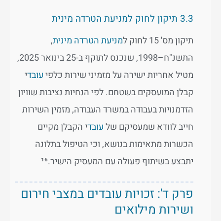
3.3 תיקון לחוק למניעת הטרדה מינית
תיקון מס' 15 לחוק ל
מניעת הטרדה מינית
,
התשנ"ח–1998, שנכנס לתוקף ב-25 בינואר 2025,
מטיל אחריות ישירה על מזמיני שירות כלפי
עובד
י
קבלן המועסקים בשטחם. לפי הנחיות נציבות שוויון
הזדמנויות בעבודה במשרד העבודה, מזמין השירות
חייב לוודא שמעסיקם של
עובד
י הקבלן מקיים
הכשרות מתאימות בנושא, וכי הטיפול בתלונה
יתבצע בשיתוף פעולה עם המעסיק הישיר.¹⁶
פרק ד': זכויות עובדים במצבי חירום
ושירות מילואים