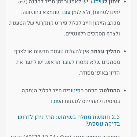
זימון ל
שימוע
: יש לאפשר זמן סביר להכנה (5-7
ימים לפחות), ולא לזמן
עובד
שנמצא בחופשה.
מכתב הזימון חייב לכלול פירוט קונקרטי של הטענות
ולצרף מסמכים רלוונטיים.
ההליך עצמו
: אין להעלות טענות חדשות או לצרף
מסמכים שלא נמסרו ל
עובד
מראש. יש לתעד את
הדיון באופן מסודר.
ההחלטה
: מכתב ה
פיטורים
חייב לכלול הנמקה
בסיסית ולהתייחס לטענות ה
עובד
.
2.3 חופשת מחלה בשימוע: מתי ניתן לדרוש
בדיקה נוספת?