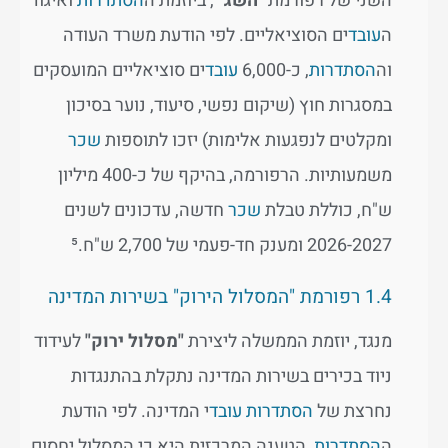
השני של רפורמת
"השג"
, ביוזמת ה
הסתדרות
ואיגוד
ה
עובד
ים הסוציאליים. לפי הודעת משרד העודה
וה
הסתדרות
, כ-6,000
עובד
ים סוציאליים המועסקים
במסגרות חוץ (שיקום נפשי, סיעוד, נוער בסיכון
ומקלטים לנפגעות אלימות) יזכו לתוספות
שכר
משמעותיות. הרפורמה, בהיקף של כ-400 מיליון
ש"ח, כוללת טבלת
שכר
חדשה, עדכונים לשנים
2026-2027 ומענק חד-פעמי של 2,700 ש"ח.⁵
1.4 רפורמת "המסלול הירוק" בשירות המדינה
מנגד, יוזמת הממשלה ליצירת
"מסלול ירוק"
לעידוד
ניוד בכירים בשירות המדינה נתקלת בהתנגדות
נחרצת של
הסתדרות
עובד
י המדינה. לפי הודעת
ה
הסתדרות
, הטענה המרכזית היא כי המסלול יחסום