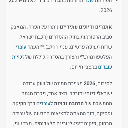
הפחתות
שכר
מדורגות במגזר הציבורי לשנים 2024-
2026.
אתגרים ודיונים עתידיים
נותרו על הפרק: המאבק
סביב הרפורמות בחוק ההסדרים (רכבת ישראל,
שדות תעופה פרטיים, ענף החלב),²⁸ מעמד
עובד
י
הפלטפורמות,²⁹ והצורך בהסדרה כוללת של
זכויות
עובדים
במצבי חירום.
לסיכום,
2026
מציירת תמונה של שוק עבודה
ישראלי דינמי ומורכב. מצד אחד, ניכרת מגמה
מתמשכת של
הרחבת זכויות
ל
עובד
ים דרך חקיקה
ופסיקה, תוך התאמה למציאות החדשה של עבודה
מרחוק, פיקוח דיגיטלי ובינה מלאכותית. מצד שני,