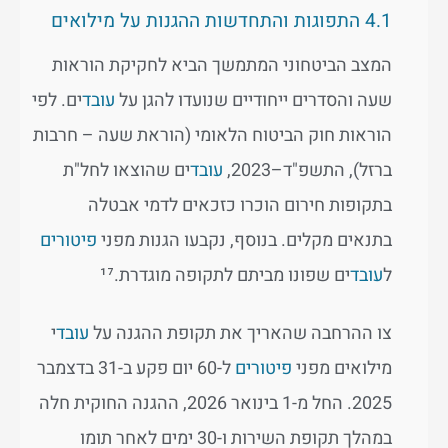
4.1 התפוגות והתחדשות ההגנות על מילואים
המצב הביטחוני המתמשך הביא לחקיקת הוראות
שעה והסדרים ייחודיים שנועדו להגן על
עובד
ים. לפי
הוראות חוק הביטוח הלאומי (הוראת שעה – חרבות
ברזל), התשפ"ד–2023,
עובד
ים שהוצאו לחל"ת
בתקופות חירום הוכרו כזכאים לדמי אבטלה
בתנאים מקלים. בנוסף, נקבעו הגנות מפני
פיטורים
ל
עובד
ים שפונו מביתם לתקופה מוגדרת.¹⁷
צו ההרחבה שהאריך את תקופת ההגנה על
עובד
י
מילואים מפני
פיטורים
ל-60 יום פקע ב-31 בדצמבר
2025. החל מ-1 בינואר 2026, ההגנה החוקית חלה
במהלך תקופת השירות ו-30 ימים לאחר תומו