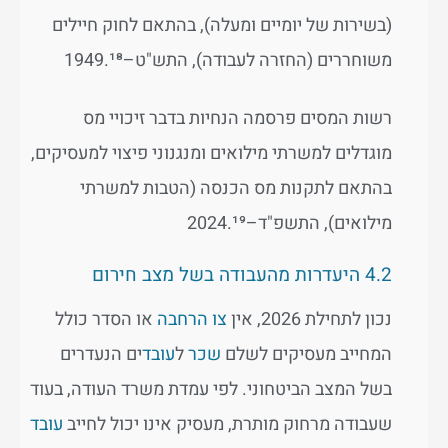
(בשירות של יומיים ומעלה), בהתאם לחוק חיילים
משוחררים (החזרה לעבודה), התש"ט–1949.¹⁸
רשות המסים פרסמה הנחיות בדבר זיכויי מס
מוגדלים למשרתי מילואים ומנגנוני פיצוי למעסיקים,
בהתאם לתקנות מס הכנסה (הטבות למשרתי
מילואים), התשפ"ד–2024.¹⁹
4.2 היעדרות מהעבודה בשל מצב חירום
נכון לתחילת 2026, אין
צו הרחבה
או הסדר כולל
המחייב מעסיקים לשלם
שכר
ל
עובד
ים הנעדרים
בשל המצב הביטחוני. לפי עמדת משרד העודה, בעוד
שעבודה מרחוק מותרת, מעסיק אינו יכול לחייב
עובד