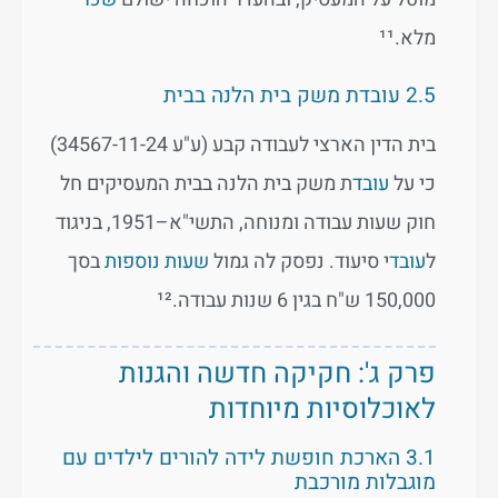
מלא.¹¹
2.5 עובדת משק בית הלנה בבית
בית הדין הארצי לעבודה קבע (ע"ע 34567-11-24)
כי על
עובד
ת משק בית הלנה בבית המעסיקים חל
חוק שעות עבודה ומנוחה, התשי"א–1951, בניגוד
ל
עובד
י סיעוד. נפסק לה גמול
שעות נוספות
בסך
150,000 ש"ח בגין 6 שנות עבודה.¹²
פרק ג': חקיקה חדשה והגנות
לאוכלוסיות מיוחדות
3.1 הארכת חופשת לידה להורים לילדים עם
מוגבלות מורכבת