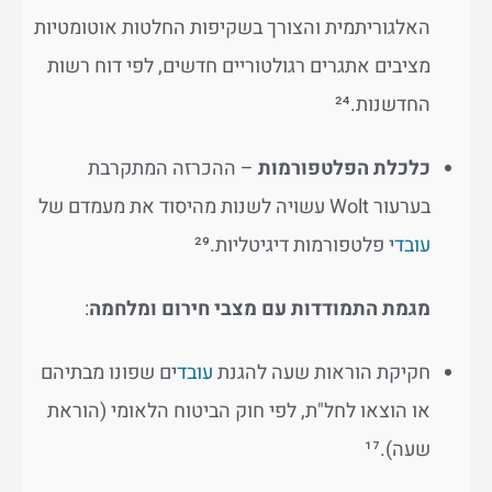
האלגוריתמית והצורך בשקיפות החלטות אוטומטיות
מציבים אתגרים רגולטוריים חדשים, לפי דוח רשות
החדשנות.²⁴
כלכלת הפלטפורמות
– ההכרזה המתקרבת
בערעור Wolt עשויה לשנות מהיסוד את מעמדם של
עובד
י פלטפורמות דיגיטליות.²⁹
מגמת התמודדות עם מצבי חירום ומלחמה
:
חקיקת הוראות שעה להגנת
עובד
ים שפונו מבתיהם
או הוצאו לחל"ת, לפי חוק הביטוח הלאומי (הוראת
שעה).¹⁷