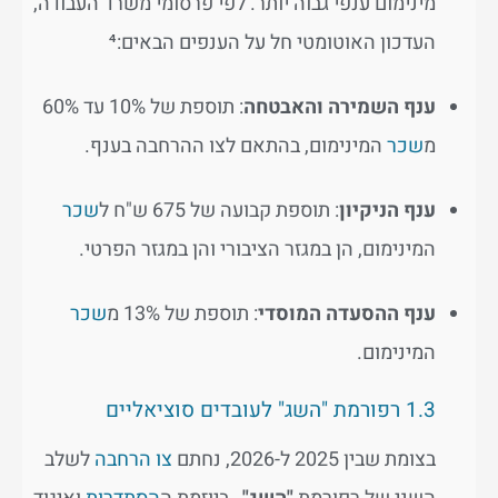
מינימום ענפי גבוה יותר. לפי פרסומי משרד העבודה,
העדכון האוטומטי חל על הענפים הבאים:⁴
ענף השמירה והאבטחה
: תוספת של 10% עד 60%
מ
שכר
המינימום, בהתאם לצו ההרחבה בענף.
ענף הניקיון
: תוספת קבועה של 675 ש"ח ל
שכר
המינימום, הן במגזר הציבורי והן במגזר הפרטי.
ענף ההסעדה המוסדי
: תוספת של 13% מ
שכר
המינימום.
1.3 רפורמת "השג" לעובדים סוציאליים
בצומת שבין 2025 ל-2026, נחתם
צו הרחבה
לשלב