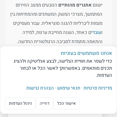
ישנם
אתגרים מהותיים
הנובעים ממצב החירום
המתמשך, מצרכי המשק המשתנים ומהמתיחות בין
מגמות ליברליות להגנה סוציאלית. עבור מעסיקים
ו
עובד
ים כאחד, השנה מחייבת ערנות, למידה
והתאמה מתמדת לסביבה הרגולטורית החדשה.
אנחנו משתמשים בעוגיות
כדי לשפר את חוויית הגלישה, לבצע אנליטיקה ולהציג
תכנים מותאמים. באפשרותך לאשר הכל או לבחור
מקורות מוסדיים – דיני
העדפות.
עבודה 2026
מדיניות פרטיות
·
תנאי שימוש
·
הצהרת נגישות
רשימה מלאה של המקורות הרשמיים
עליהם מבוססת הסקירה (הערות שוליים
אישור הכל
דחייה
ניהול העדפות
מנוע ה-AI של בקרת שכר
1-29)