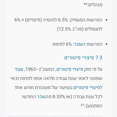
מנהלים:²⁶
הפרשות המעסיק: 6.5% לפנסיה (פיצויים) + 6%
לתגמולים (סה"כ 12.5%)
הפרשות ה
עובד
: 6% לפחות
7.3 פיצויי פיטורים
על פי חוק
פיצויי פיטורים
, התשכ"ג–1963,
עובד
שפוטר לאחר שנת עבודה מלאה אחת לפחות זכאי
ל
פיצויי פיטורים
בשיעור של משכורת חודש אחד
לכל שנת עבודה (או 8.33% מה
שכר
החודשי
הממוצע).²⁷