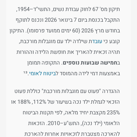
תיקון מס' 67 לחוק עבודת נשים, התשי"ד–1954,
התקבל בכנסת ביום 7 בינואר 2026 ונכנס לתוקף
בחודש מרץ 2026 (60 ימים ממועד פרסומו). התיקון
קובע כי
עובד
ת שילדה ילד עם מוגבלות מורכבת,
תהיה זכאית להאריך את חופשת הלידה וההורות
ב
חמישה שבועות נוספים
. התקופה תמומן
באמצעות דמי לידה מהמוסד ל
ביטוח לאומי
.¹³
ההגדרה "פעוט עם מוגבלות מורכבת" כוללת פעוט
הזכאי לגמלת ילד נכה בשיעור של 112%, 188% או
235% מקצבת יחיד מלאה, לפי תקנות הביטוח
הלאומי (ילד נכה), התש"ע–2010. הזכאות
להארכה מצטברת לזכאויות אחרות להארכת