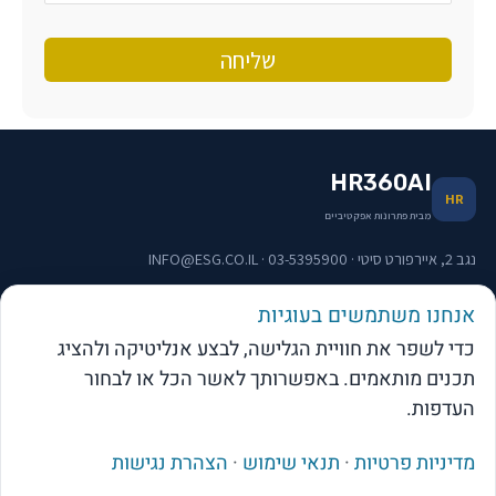
HR360AI
HR
מבית פתרונות אפקטיביים
נגב 2, איירפורט סיטי · 03-5395900 · INFO@ESG.CO.IL
אנחנו משתמשים בעוגיות
תפריט וקישורים
כדי לשפר את חוויית הגלישה, לבצע אנליטיקה ולהציג
תכנים מותאמים. באפשרותך לאשר הכל או לבחור
העדפות.
מדיניות פרטיות
·
תנאי שימוש
·
הצהרת נגישות
web-click
בניית אתרי וורדפרס