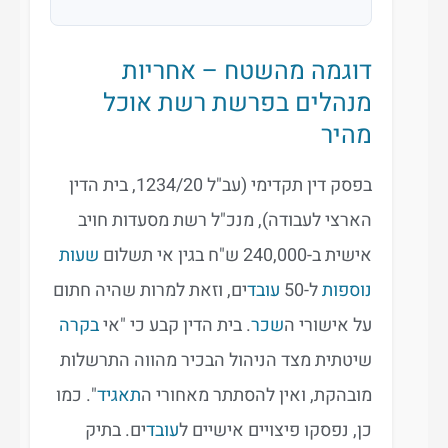
דוגמה מהשטח – אחריות
מנהלים בפרשת רשת אוכל
מהיר
בפסק דין תקדימי (עב"ל 1234/20, בית הדין
הארצי לעבודה), מנכ"ל רשת מסעדות חויב
אישית ב-240,000 ש"ח בגין אי תשלום
שעות
נוספות
ל-50
עובד
ים, וזאת למרות שהיה חתום
על אישורי ה
שכר
. בית הדין קבע כי "אי
בקרה
שיטתית מצד הניהול הבכיר מהווה התרשלות
מובהקת, ואין להסתתר מאחורי ה
תאגיד
". כמו
כן, נפסקו פיצויים אישיים ל
עובד
ים. בתיק