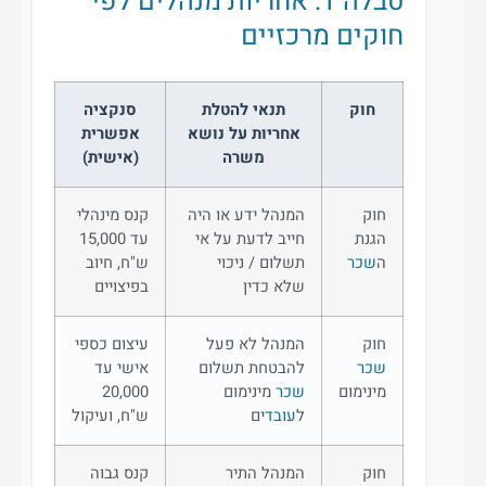
טבלה 1: אחריות מנהלים לפי
חוקים מרכזיים
חוק
תנאי להטלת
סנקציה
אחריות על נושא
אפשרית
משרה
(אישית)
חוק
המנהל ידע או היה
קנס מינהלי
הגנת
חייב לדעת על אי
עד 15,000
ה
שכר
תשלום / ניכוי
ש"ח, חיוב
שלא כדין
בפיצויים
חוק
המנהל לא פעל
עיצום כספי
שכר
להבטחת תשלום
אישי עד
מינימום
שכר
מינימום
20,000
ל
עובד
ים
ש"ח, ועיקול
חוק
המנהל התיר
קנס גבוה