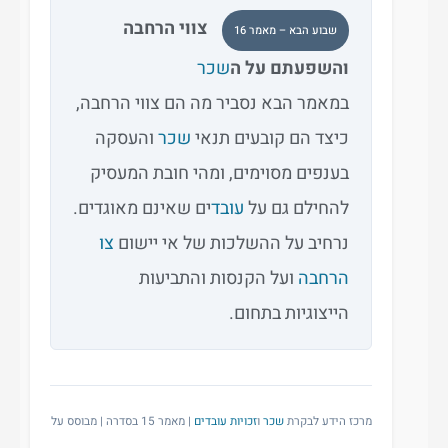
צווי הרחבה
שבוע הבא – מאמר 16
והשפעתם על ה
שכר
במאמר הבא נסביר מה הם צווי הרחבה,
כיצד הם קובעים תנאי
שכר
והעסקה
בענפים מסוימים, ומהי חובת המעסיק
להחילם גם על
עובד
ים שאינם מאוגדים.
נרחיב על ההשלכות של אי יישום
צו
הרחבה
ועל הקנסות והתביעות
הייצוגיות בתחום.
מרכז הידע לבקרת
שכר
ו
זכויות עובדים
| מאמר 15 בסדרה | מבוסס על