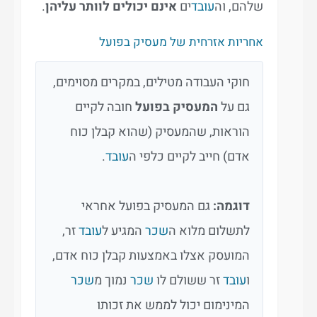
שלהם, וה
עובד
ים
אינם יכולים לוותר עליהן
.
אחריות אזרחית של מעסיק בפועל
חוקי העבודה מטילים, במקרים מסוימים,
גם על
המעסיק בפועל
חובה לקיים
הוראות, שהמעסיק (שהוא קבלן כוח
אדם) חייב לקיים כלפי ה
עובד
.
דוגמה:
גם המעסיק בפועל אחראי
לתשלום מלוא ה
שכר
המגיע ל
עובד
זר,
המועסק אצלו באמצעות קבלן כוח אדם,
ו
עובד
זר ששולם לו
שכר
נמוך מ
שכר
המינימום יכול לממש את זכותו