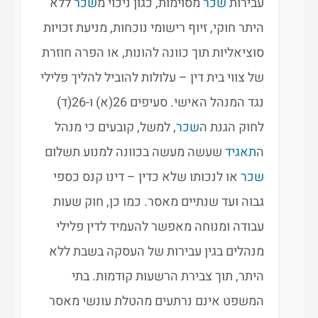
עבירות
שכר
מסוימות, כגון ניכוי מ
שכר
ללא
היתר חוקי, זיוף רישומי נוכחות, מניעת זכויות
סוציאליות תוך כוונה להונות, או הפרה חוזרת
של צווי בית דין – עלולות להוביל להליך פלילי
נגד המנהל האישי. סעיפים 26(א) ו-26(ד)
לחוק הגנת ה
שכר
, למשל, קובעים כי מנהל
ה
תאגיד
שעשה מעשה בכוונה למנוע תשלום
שכר
או לנכותו שלא כדין – דינו קנס כספי
גבוה ועד שנתיים מאסר. כמו כן, חוק שעות
עבודה ומנוחה מאפשר להעמיד לדין פלילי
מנהלים בגין עבירות של העסקה בשבת ללא
היתר, תוך צבירת הרשעות קודמות. בתי
המשפט אינם נרתעים מהטלת עונשי מאסר