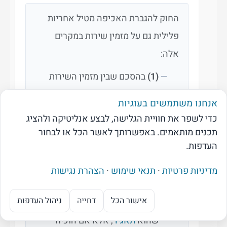
החוק להגברת האכיפה מטיל אחריות
פלילית גם על מזמין שירות במקרים
אלה:
(1)
בהסכם שבין מזמין השירות
וספק השירות
אנחנו משתמשים בעוגיות
לא פורטו רכיבי ה
שכר
של
עובד
י
כדי לשפר את חוויית הגלישה, לבצע אנליטיקה ולהציג
קבלן השירות, או שעלות ה
שכר
תכנים מותאמים. באפשרותך לאשר הכל או לבחור
העדפות.
המזערית שבו נמוכה מערך שעת
עבודה שקבע שר העבודה. במקרים
מדיניות פרטיות
·
תנאי שימוש
·
הצהרת נגישות
אלה חלה האחריות הפלילית גם
אישור הכל
דחייה
ניהול העדפות
על
המנכ"ל
של מזמין השירות
מנוע ה-AI של בקרת שכר
שהוא
תאגיד
, אלא אם הוכיח